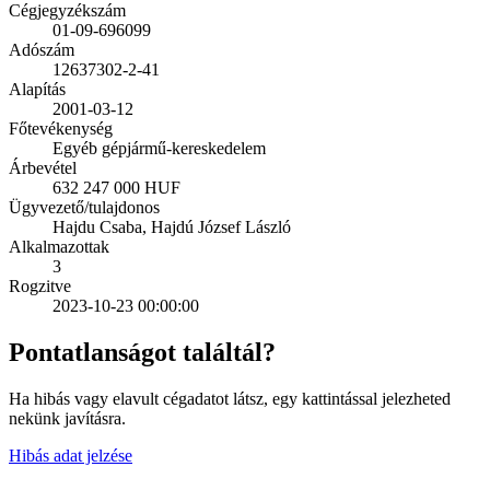
Cégjegyzékszám
01-09-696099
Adószám
12637302-2-41
Alapítás
2001-03-12
Főtevékenység
Egyéb gépjármű-kereskedelem
Árbevétel
632 247 000 HUF
Ügyvezető/tulajdonos
Hajdu Csaba, Hajdú József László
Alkalmazottak
3
Rogzitve
2023-10-23 00:00:00
Pontatlanságot találtál?
Ha hibás vagy elavult cégadatot látsz, egy kattintással jelezheted
nekünk javításra.
Hibás adat jelzése