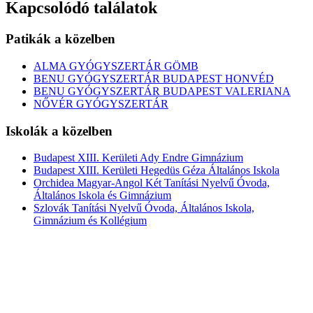
Kapcsolódó találatok
Patikák a közelben
ALMA GYÓGYSZERTÁR GÖMB
BENU GYÓGYSZERTÁR BUDAPEST HONVÉD
BENU GYÓGYSZERTÁR BUDAPEST VALERIANA
NŐVÉR GYÓGYSZERTÁR
Iskolák a közelben
Budapest XIII. Kerületi Ady Endre Gimnázium
Budapest XIII. Kerületi Hegedüs Géza Általános Iskola
Orchidea Magyar-Angol Két Tanítási Nyelvű Óvoda,
Általános Iskola és Gimnázium
Szlovák Tanítási Nyelvű Óvoda, Általános Iskola,
Gimnázium és Kollégium