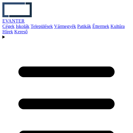
EVANTER
Cégek
Iskolák
Települések
Vármegyék
Patikák
Éttermek
Kultúra
Hírek
Kereső