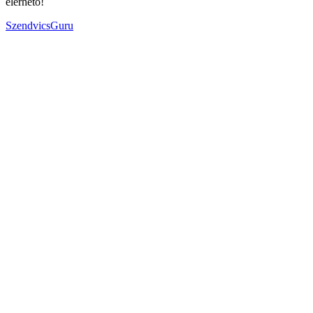
elérhető!
SzendvicsGuru