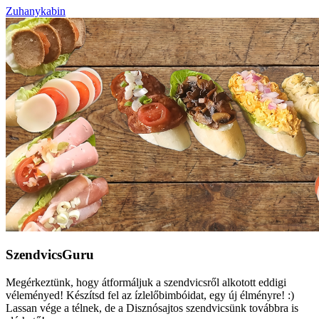
Zuhanykabin
SzendvicsGuru
Megérkeztünk, hogy átformáljuk a szendvicsről alkotott eddigi
véleményed! Készítsd fel az ízlelőbimbóidat, egy új élményre! :)
Lassan vége a télnek, de a Disznósajtos szendvicsünk továbbra is