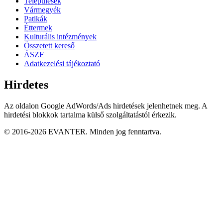
Települések
Vármegyék
Patikák
Éttermek
Kulturális intézmények
Összetett kereső
ÁSZF
Adatkezelési tájékoztató
Hirdetes
Az oldalon Google AdWords/Ads hirdetések jelenhetnek meg. A
hirdetési blokkok tartalma külső szolgáltatástól érkezik.
© 2016-2026 EVANTER. Minden jog fenntartva.