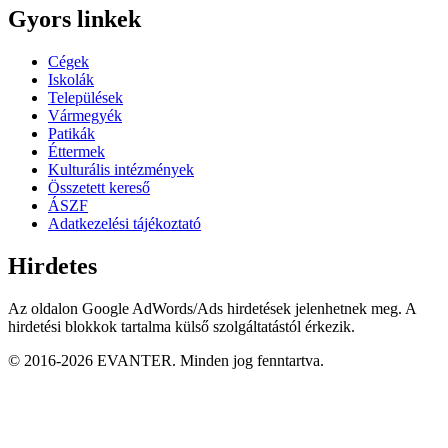
Gyors linkek
Cégek
Iskolák
Települések
Vármegyék
Patikák
Éttermek
Kulturális intézmények
Összetett kereső
ÁSZF
Adatkezelési tájékoztató
Hirdetes
Az oldalon Google AdWords/Ads hirdetések jelenhetnek meg. A
hirdetési blokkok tartalma külső szolgáltatástól érkezik.
© 2016-2026 EVANTER. Minden jog fenntartva.