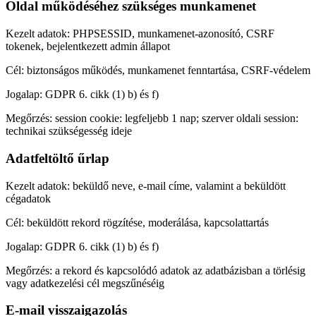
Oldal működéséhez szükséges munkamenet
Kezelt adatok:
PHPSESSID, munkamenet-azonosító, CSRF
tokenek, bejelentkezett admin állapot
Cél:
biztonságos működés, munkamenet fenntartása, CSRF-védelem
Jogalap:
GDPR 6. cikk (1) b) és f)
Megőrzés:
session cookie: legfeljebb 1 nap; szerver oldali session:
technikai szükségesség ideje
Adatfeltöltő űrlap
Kezelt adatok:
beküldő neve, e-mail címe, valamint a beküldött
cégadatok
Cél:
beküldött rekord rögzítése, moderálása, kapcsolattartás
Jogalap:
GDPR 6. cikk (1) b) és f)
Megőrzés:
a rekord és kapcsolódó adatok az adatbázisban a törlésig
vagy adatkezelési cél megszűnéséig
E-mail visszaigazolás