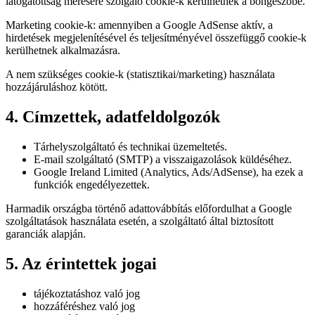
látogatottság mérésére szolgáló cookie-k kerülhetnek a böngészőbe.
Marketing cookie-k:
amennyiben a Google AdSense aktív, a
hirdetések megjelenítésével és teljesítményével összefüggő cookie-k
kerülhetnek alkalmazásra.
A nem szükséges cookie-k (statisztikai/marketing) használata
hozzájáruláshoz kötött.
4. Címzettek, adatfeldolgozók
Tárhelyszolgáltató és technikai üzemeltetés.
E-mail szolgáltató (SMTP) a visszaigazolások küldéséhez.
Google Ireland Limited (Analytics, Ads/AdSense), ha ezek a
funkciók engedélyezettek.
Harmadik országba történő adattovábbítás előfordulhat a Google
szolgáltatások használata esetén, a szolgáltató által biztosított
garanciák alapján.
5. Az érintettek jogai
tájékoztatáshoz való jog
hozzáféréshez való jog