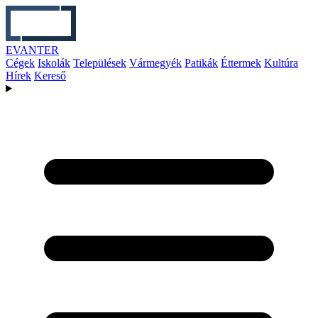
EVANTER
Cégek
Iskolák
Települések
Vármegyék
Patikák
Éttermek
Kultúra
Hírek
Kereső