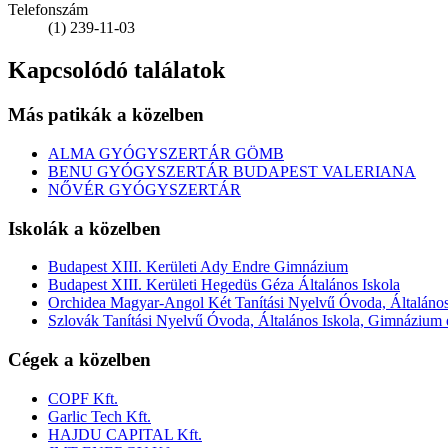
Telefonszám
(1) 239-11-03
Kapcsolódó találatok
Más patikák a közelben
ALMA GYÓGYSZERTÁR GÖMB
BENU GYÓGYSZERTÁR BUDAPEST VALERIANA
NŐVÉR GYÓGYSZERTÁR
Iskolák a közelben
Budapest XIII. Kerületi Ady Endre Gimnázium
Budapest XIII. Kerületi Hegedüs Géza Általános Iskola
Orchidea Magyar-Angol Két Tanítási Nyelvű Óvoda, Általáno
Szlovák Tanítási Nyelvű Óvoda, Általános Iskola, Gimnázium
Cégek a közelben
COPF Kft.
Garlic Tech Kft.
HAJDU CAPITAL Kft.