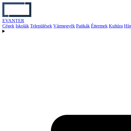
EVANTER
Cégek
Iskolák
Települések
Vármegyék
Patikák
Éttermek
Kultúra
Hír