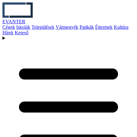
EVANTER
Cégek
Iskolák
Települések
Vármegyék
Patikák
Éttermek
Kultúra
Hírek
Kereső