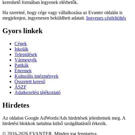
kereshető formában legyenek elérhetők.
Ha szeretné, hogy cége vagy vállalkozása az Evanter oldalán is
megjelenjen, ingyenesen beküldheti adatait.
Ingyenes cégfeltöltés
Gyors linkek
Cégek
Iskolák
Települések
Vármegyék
Patikák
Éttermek
Kulturális intézmények
Összetett kereső
ÁSZF
Adatkezelési tájékoztató
Hirdetes
Az oldalon Google AdWords/Ads hirdetések jelenhetnek meg. A
hirdetési blokkok tartalma külső szolgáltatástól érkezik.
© 2016-2026 EVANTER. Minden jog fenntartva.