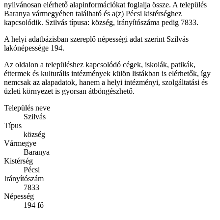
nyilvánosan elérhető alapinformációkat foglalja össze. A település
Baranya vármegyében található és a(z) Pécsi kistérséghez
kapcsolódik. Szilvás típusa: község, irányítószáma pedig 7833.
A helyi adatbázisban szereplő népességi adat szerint Szilvás
lakónépessége 194.
Az oldalon a településhez kapcsolódó cégek, iskolák, patikák,
éttermek és kulturális intézmények külön listákban is elérhetők, így
nemcsak az alapadatok, hanem a helyi intézményi, szolgáltatási és
üzleti környezet is gyorsan átböngészhető.
Település neve
Szilvás
Típus
község
Vármegye
Baranya
Kistérség
Pécsi
Irányítószám
7833
Népesség
194 fő