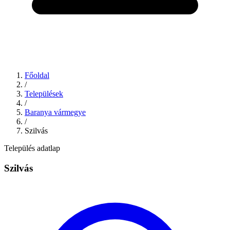
Főoldal
/
Települések
/
Baranya vármegye
/
Szilvás
Település adatlap
Szilvás