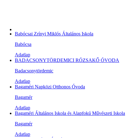
Babócsai Zrínyi Miklós Általános Iskola
Babócsa
Adatlap
BADACSONYTÖRDEMICI RÓZSAKŐ ÓVODA
Badacsonytördemic
Adatlap
Bagaméri Napközi Otthonos Óvoda
Bagamér
Adatlap
Bagaméri Általános Iskola és Alapfokú Művészeti Iskola
Bagamér
Adatlap