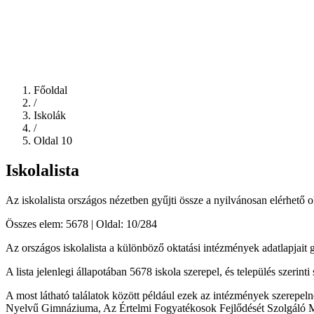
Főoldal
/
Iskolák
/
Oldal 10
Iskolalista
Az iskolalista országos nézetben gyűjti össze a nyilvánosan elérhető o
Összes elem: 5678 | Oldal: 10/284
Az országos iskolalista a különböző oktatási intézmények adatlapjait gy
A lista jelenlegi állapotában 5678 iskola szerepel, és település szerin
A most látható találatok között például ezek az intézmények szerepe
Nyelvű Gimnáziuma, Az Értelmi Fogyatékosok Fejlődését Szolgáló 