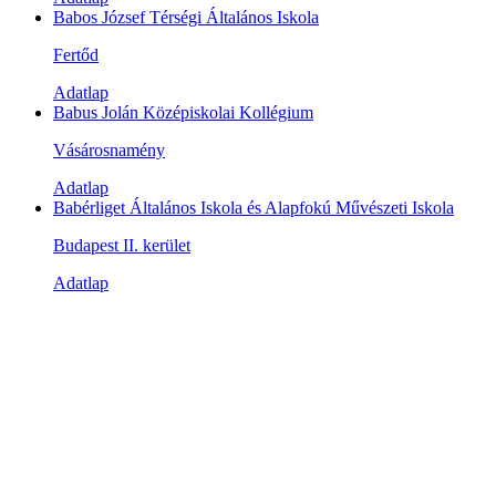
Babos József Térségi Általános Iskola
Fertőd
Adatlap
Babus Jolán Középiskolai Kollégium
Vásárosnamény
Adatlap
Babérliget Általános Iskola és Alapfokú Művészeti Iskola
Budapest II. kerület
Adatlap