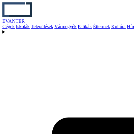
EVANTER
Cégek
Iskolák
Települések
Vármegyék
Patikák
Éttermek
Kultúra
Hír