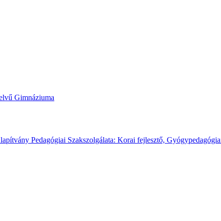
yelvű Gimnáziuma
apítvány Pedagógiai Szakszolgálata: Korai fejlesztő, Gyógypedagógi