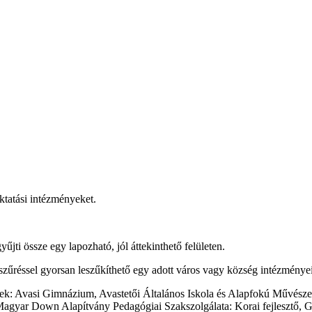
ktatási intézményeket.
űjti össze egy lapozható, jól áttekinthető felületen.
ti szűréssel gyorsan leszűkíthető egy adott város vagy község intézményei
lnek: Avasi Gimnázium, Avastetői Általános Iskola és Alapfokú Művésze
Magyar Down Alapítvány Pedagógiai Szakszolgálata: Korai fejlesztő