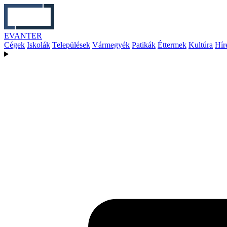
EVANTER
Cégek
Iskolák
Települések
Vármegyék
Patikák
Éttermek
Kultúra
Hír