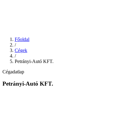
Főoldal
/
Cégek
/
Petrányi-Autó KFT.
Cégadatlap
Petrányi-Autó KFT.