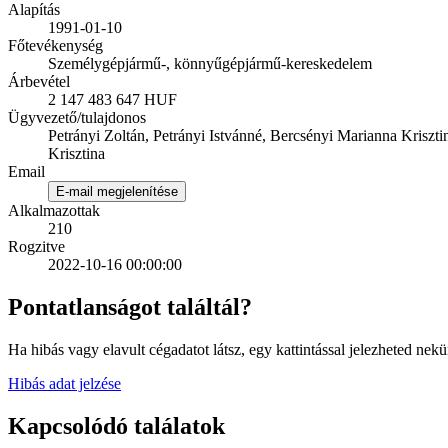
Alapítás
1991-01-10
Főtevékenység
Személygépjármű-, könnyűgépjármű-kereskedelem
Árbevétel
2 147 483 647 HUF
Ügyvezető/tulajdonos
Petrányi Zoltán, Petrányi Istvánné, Bercsényi Marianna Kriszti
Krisztina
Email
E-mail megjelenítése
Alkalmazottak
210
Rogzitve
2022-10-16 00:00:00
Pontatlanságot találtál?
Ha hibás vagy elavult cégadatot látsz, egy kattintással jelezheted nekü
Hibás adat jelzése
Kapcsolódó találatok