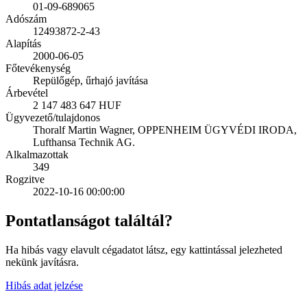
01-09-689065
Adószám
12493872-2-43
Alapítás
2000-06-05
Főtevékenység
Repülőgép, űrhajó javítása
Árbevétel
2 147 483 647 HUF
Ügyvezető/tulajdonos
Thoralf Martin Wagner, OPPENHEIM ÜGYVÉDI IRODA,
Lufthansa Technik AG.
Alkalmazottak
349
Rogzitve
2022-10-16 00:00:00
Pontatlanságot találtál?
Ha hibás vagy elavult cégadatot látsz, egy kattintással jelezheted
nekünk javításra.
Hibás adat jelzése