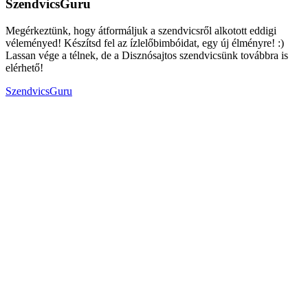
SzendvicsGuru
Megérkeztünk, hogy átformáljuk a szendvicsről alkotott eddigi
véleményed! Készítsd fel az ízlelőbimbóidat, egy új élményre! :)
Lassan vége a télnek, de a Disznósajtos szendvicsünk továbbra is
elérhető!
SzendvicsGuru