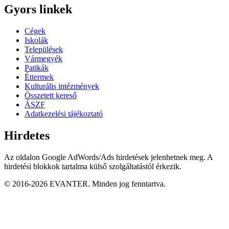
Gyors linkek
Cégek
Iskolák
Települések
Vármegyék
Patikák
Éttermek
Kulturális intézmények
Összetett kereső
ÁSZF
Adatkezelési tájékoztató
Hirdetes
Az oldalon Google AdWords/Ads hirdetések jelenhetnek meg. A
hirdetési blokkok tartalma külső szolgáltatástól érkezik.
© 2016-2026 EVANTER. Minden jog fenntartva.