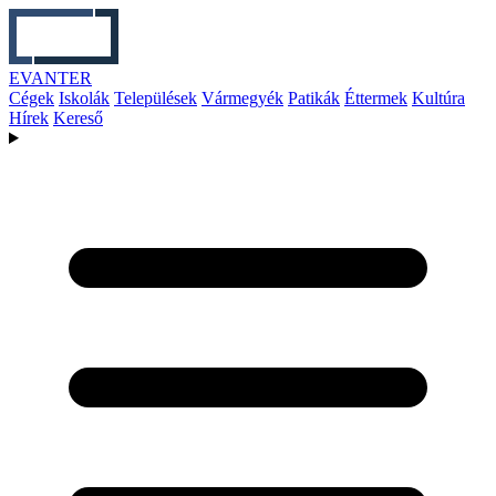
EVANTER
Cégek
Iskolák
Települések
Vármegyék
Patikák
Éttermek
Kultúra
Hírek
Kereső