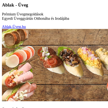
Ablak - Üveg
Prémium Üvegmegoldások
Egyedi Üveggyártás Otthonába és Irodájába
Ablak-Üveg.hu