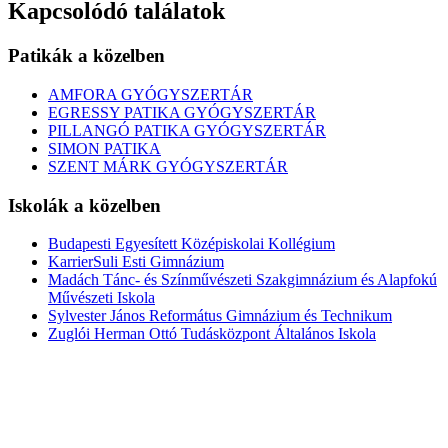
Kapcsolódó találatok
Patikák a közelben
AMFORA GYÓGYSZERTÁR
EGRESSY PATIKA GYÓGYSZERTÁR
PILLANGÓ PATIKA GYÓGYSZERTÁR
SIMON PATIKA
SZENT MÁRK GYÓGYSZERTÁR
Iskolák a közelben
Budapesti Egyesített Középiskolai Kollégium
KarrierSuli Esti Gimnázium
Madách Tánc- és Színművészeti Szakgimnázium és Alapfokú
Művészeti Iskola
Sylvester János Református Gimnázium és Technikum
Zuglói Herman Ottó Tudásközpont Általános Iskola