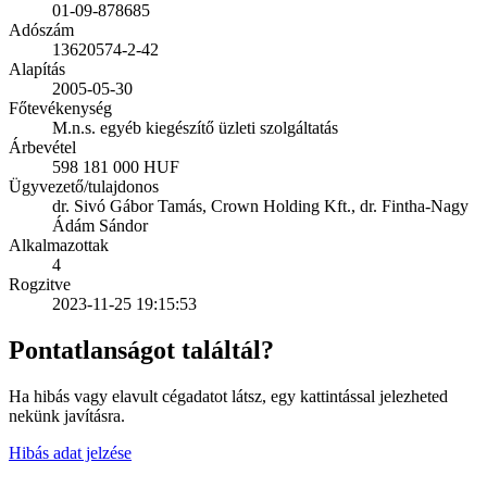
01-09-878685
Adószám
13620574-2-42
Alapítás
2005-05-30
Főtevékenység
M.n.s. egyéb kiegészítő üzleti szolgáltatás
Árbevétel
598 181 000 HUF
Ügyvezető/tulajdonos
dr. Sivó Gábor Tamás, Crown Holding Kft., dr. Fintha-Nagy
Ádám Sándor
Alkalmazottak
4
Rogzitve
2023-11-25 19:15:53
Pontatlanságot találtál?
Ha hibás vagy elavult cégadatot látsz, egy kattintással jelezheted
nekünk javításra.
Hibás adat jelzése