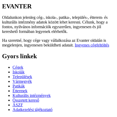
EVANTER
Oldalunkon jelenleg cég-, iskola-, patika-, település-, étterem- és
kulturális intézmény adatok között lehet keresni. Célunk, hogy a
fontos, nyilvános információk egyszerűen, ingyenesen és jól
kereshető formában legyenek elérhetők.
Ha szeretné, hogy cége vagy vállalkozása az Evanter oldalán is
megjelenjen, ingyenesen beküldheti adatait.
Ingyenes cégfeltöltés
Gyors linkek
Cégek
Iskolák
Települések
Vármegyék
Patikák
Éttermek
Kulturális intézmények
Összetett kereső
ÁSZF
Adatkezelési tájékoztató