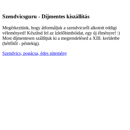
Szendvicsguru - Díjmentes kiszállítás
Megérkeztünk, hogy átformáljuk a szendvicsről alkotott eddigi
véleményed! Készítsd fel az ízlelőbimbóidat, egy új élményre! :)
Most díjmentesen szállítjuk ki a megrendelésed a XIII. kerületbe
(hétfőtől - péntekig).
Szendvics, pogácsa, édes sütemény