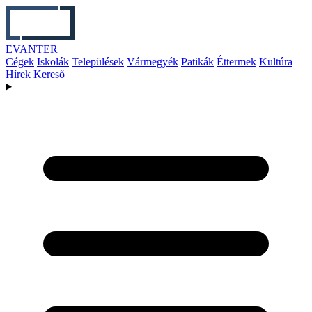
EVANTER
Cégek
Iskolák
Települések
Vármegyék
Patikák
Éttermek
Kultúra
Hírek
Kereső