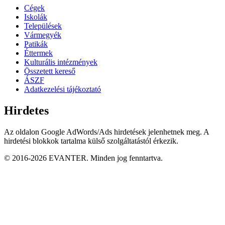
Cégek
Iskolák
Települések
Vármegyék
Patikák
Éttermek
Kulturális intézmények
Összetett kereső
ÁSZF
Adatkezelési tájékoztató
Hirdetes
Az oldalon Google AdWords/Ads hirdetések jelenhetnek meg. A
hirdetési blokkok tartalma külső szolgáltatástól érkezik.
© 2016-2026 EVANTER. Minden jog fenntartva.