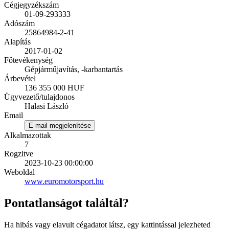
Cégjegyzékszám
01-09-293333
Adószám
25864984-2-41
Alapítás
2017-01-02
Főtevékenység
Gépjárműjavítás, -karbantartás
Árbevétel
136 355 000 HUF
Ügyvezető/tulajdonos
Halasi László
Email
E-mail megjelenítése
Alkalmazottak
7
Rogzitve
2023-10-23 00:00:00
Weboldal
www.euromotorsport.hu
Pontatlanságot találtál?
Ha hibás vagy elavult cégadatot látsz, egy kattintással jelezheted