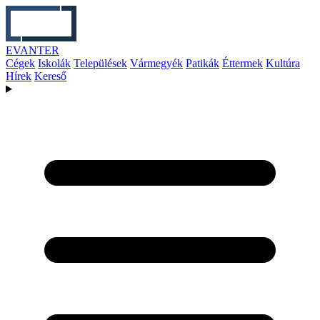
EVANTER
Cégek
Iskolák
Települések
Vármegyék
Patikák
Éttermek
Kultúra
Hírek
Kereső