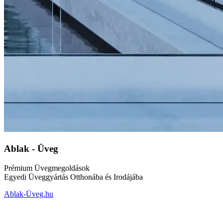
Ablak - Üveg
Prémium Üvegmegoldások
Egyedi Üveggyártás Otthonába és Irodájába
Ablak-Üveg.hu