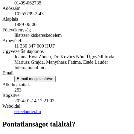
01-09-062735
Adószám
10255799-2-43
Alapítás
1989-06-06
Főtevékenység
Illatszer-kiskereskedelem
Árbevétel
11 330 347 000 HUF
Ügyvezető/tulajdonos
Joanna Ewa Zboch, Dr. Kovács Nóra Ügyvédi Iroda,
Mariusz Grajda, Manyihasz Fatima, Estée Lauder
International Inc.
Email
E-mail megjelenítése
Alkalmazottak
253
Rogzitve
2024-01-14 17:21:02
Weboldal
esteelauder.hu
Pontatlanságot találtál?