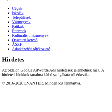
Cégek
Iskolák
Települések
Vármegyék
Patikák
Éttermek
Kulturális intézmények
Összetett kereső
ÁSZF
Adatkezelési tájékoztató
Hirdetes
Az oldalon Google AdWords/Ads hirdetések jelenhetnek meg. A
hirdetési blokkok tartalma külső szolgáltatástól érkezik.
© 2016-2026 EVANTER. Minden jog fenntartva.