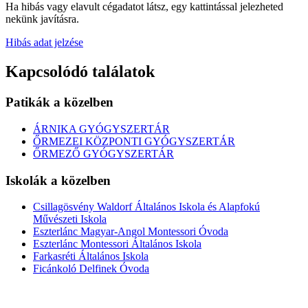
Ha hibás vagy elavult cégadatot látsz, egy kattintással jelezheted
nekünk javításra.
Hibás adat jelzése
Kapcsolódó találatok
Patikák a közelben
ÁRNIKA GYÓGYSZERTÁR
ŐRMEZEI KÖZPONTI GYÓGYSZERTÁR
ŐRMEZŐ GYÓGYSZERTÁR
Iskolák a közelben
Csillagösvény Waldorf Általános Iskola és Alapfokú
Művészeti Iskola
Eszterlánc Magyar-Angol Montessori Óvoda
Eszterlánc Montessori Általános Iskola
Farkasréti Általános Iskola
Ficánkoló Delfinek Óvoda