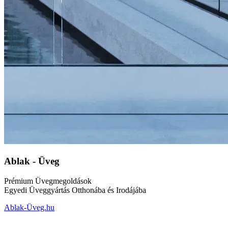
Ablak - Üveg
Prémium Üvegmegoldások
Egyedi Üveggyártás Otthonába és Irodájába
Ablak-Üveg.hu