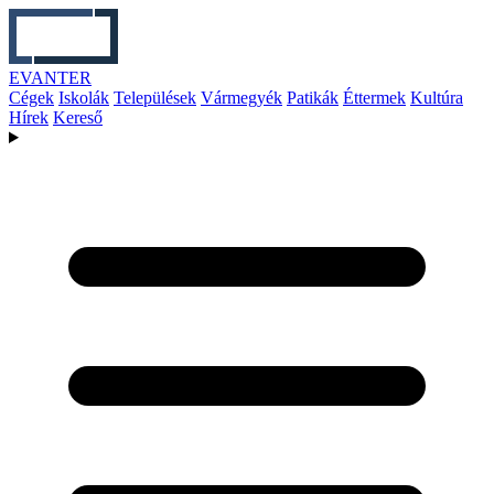
EVANTER
Cégek
Iskolák
Települések
Vármegyék
Patikák
Éttermek
Kultúra
Hírek
Kereső