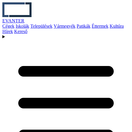
EVANTER
Cégek
Iskolák
Települések
Vármegyék
Patikák
Éttermek
Kultúra
Hírek
Kereső