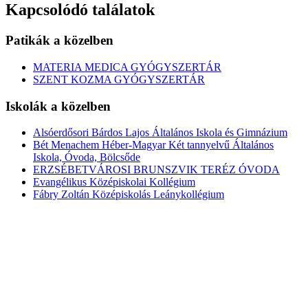
Kapcsolódó találatok
Patikák a közelben
MATERIA MEDICA GYÓGYSZERTÁR
SZENT KOZMA GYÓGYSZERTÁR
Iskolák a közelben
Alsóerdősori Bárdos Lajos Általános Iskola és Gimnázium
Bét Menachem Héber-Magyar Két tannyelvű Általános
Iskola, Óvoda, Bölcsőde
ERZSÉBETVÁROSI BRUNSZVIK TERÉZ ÓVODA
Evangélikus Középiskolai Kollégium
Fábry Zoltán Középiskolás Leánykollégium