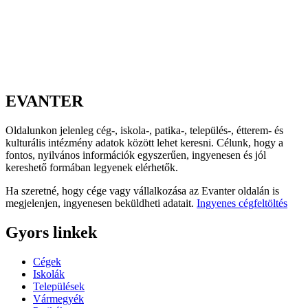
EVANTER
Oldalunkon jelenleg cég-, iskola-, patika-, település-, étterem- és
kulturális intézmény adatok között lehet keresni. Célunk, hogy a
fontos, nyilvános információk egyszerűen, ingyenesen és jól
kereshető formában legyenek elérhetők.
Ha szeretné, hogy cége vagy vállalkozása az Evanter oldalán is
megjelenjen, ingyenesen beküldheti adatait.
Ingyenes cégfeltöltés
Gyors linkek
Cégek
Iskolák
Települések
Vármegyék