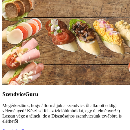
SzendvicsGuru
Megérkeztünk, hogy átformáljuk a szendvicsről alkotott eddigi
véleményed! Készítsd fel az ízlelőbimbóidat, egy új élményre! :)
Lassan vége a télnek, de a Disznósajtos szendvicsünk továbbra is
elérhető!