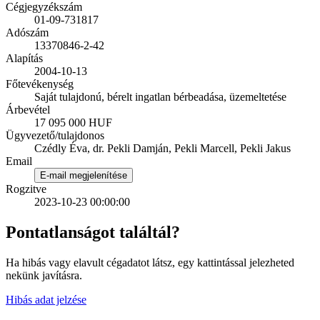
Cégjegyzékszám
01-09-731817
Adószám
13370846-2-42
Alapítás
2004-10-13
Főtevékenység
Saját tulajdonú, bérelt ingatlan bérbeadása, üzemeltetése
Árbevétel
17 095 000 HUF
Ügyvezető/tulajdonos
Czédly Éva, dr. Pekli Damján, Pekli Marcell, Pekli Jakus
Email
E-mail megjelenítése
Rogzitve
2023-10-23 00:00:00
Pontatlanságot találtál?
Ha hibás vagy elavult cégadatot látsz, egy kattintással jelezheted
nekünk javításra.
Hibás adat jelzése