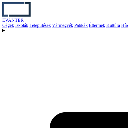
EVANTER
Cégek
Iskolák
Települések
Vármegyék
Patikák
Éttermek
Kultúra
Hír