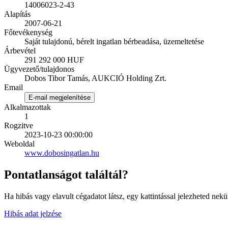
14006023-2-43
Alapítás
2007-06-21
Főtevékenység
Saját tulajdonú, bérelt ingatlan bérbeadása, üzemeltetése
Árbevétel
291 292 000 HUF
Ügyvezető/tulajdonos
Dobos Tibor Tamás, AUKCIÓ Holding Zrt.
Email
E-mail megjelenítése
Alkalmazottak
1
Rogzitve
2023-10-23 00:00:00
Weboldal
www.dobosingatlan.hu
Pontatlanságot találtál?
Ha hibás vagy elavult cégadatot látsz, egy kattintással jelezheted nekü
Hibás adat jelzése