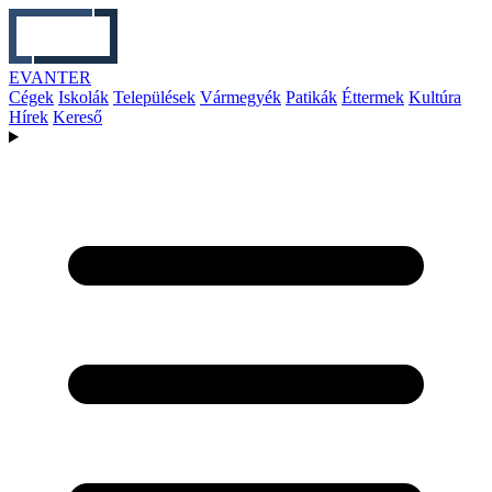
EVANTER
Cégek
Iskolák
Települések
Vármegyék
Patikák
Éttermek
Kultúra
Hírek
Kereső