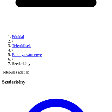
Főoldal
/
Települések
/
Baranya vármegye
/
Szederkény
Település adatlap
Szederkény