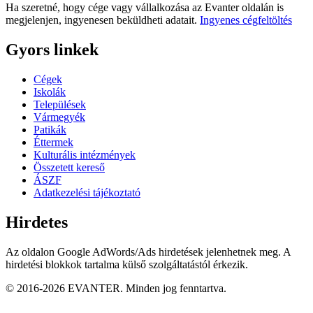
Ha szeretné, hogy cége vagy vállalkozása az Evanter oldalán is
megjelenjen, ingyenesen beküldheti adatait.
Ingyenes cégfeltöltés
Gyors linkek
Cégek
Iskolák
Települések
Vármegyék
Patikák
Éttermek
Kulturális intézmények
Összetett kereső
ÁSZF
Adatkezelési tájékoztató
Hirdetes
Az oldalon Google AdWords/Ads hirdetések jelenhetnek meg. A
hirdetési blokkok tartalma külső szolgáltatástól érkezik.
© 2016-2026 EVANTER. Minden jog fenntartva.