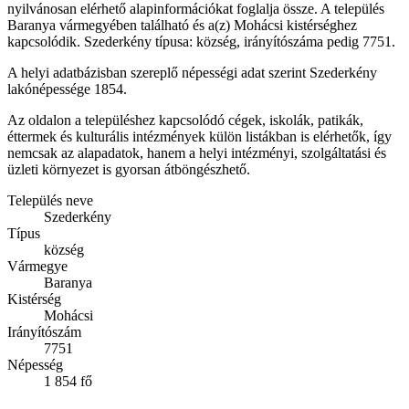
nyilvánosan elérhető alapinformációkat foglalja össze. A település
Baranya vármegyében található és a(z) Mohácsi kistérséghez
kapcsolódik. Szederkény típusa: község, irányítószáma pedig 7751.
A helyi adatbázisban szereplő népességi adat szerint Szederkény
lakónépessége 1854.
Az oldalon a településhez kapcsolódó cégek, iskolák, patikák,
éttermek és kulturális intézmények külön listákban is elérhetők, így
nemcsak az alapadatok, hanem a helyi intézményi, szolgáltatási és
üzleti környezet is gyorsan átböngészhető.
Település neve
Szederkény
Típus
község
Vármegye
Baranya
Kistérség
Mohácsi
Irányítószám
7751
Népesség
1 854 fő