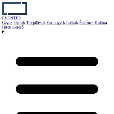
EVANTER
Cégek
Iskolák
Települések
Vármegyék
Patikák
Éttermek
Kultúra
Hírek
Kereső