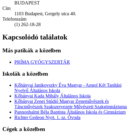
BUDAPEST
Cím
1103 Budapest, Gergely utca 40.
Telefonszám
(1) 262-18-28
Kapcsolódó találatok
Más patikák a közelben
PRÍMA GYÓGYSZERTÁR
Iskolák a közelben
Kőbányai Janikovszky Éva Magyar - Angol Két Tanítási
Nyelvű Általános Iskola
Kőbányai Kada Mihály Általános Iskola
Kőbányai Zenei Stúdió Magyar Zeneművészek és
Táncművészek Szakszervezete Művészeti Szakgimnáziuma
Pannonhalmi Béla Baptista Általános Iskola és Gimnázium
Richter Gedeon Nyrt. 1. sz. Óvoda
Cégek a közelben