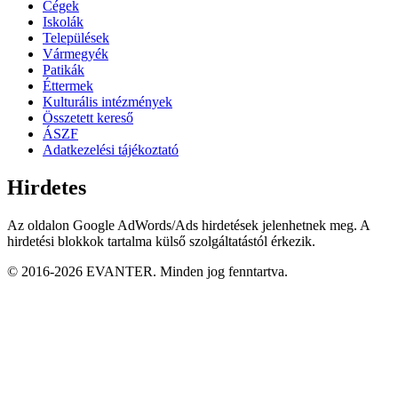
Cégek
Iskolák
Települések
Vármegyék
Patikák
Éttermek
Kulturális intézmények
Összetett kereső
ÁSZF
Adatkezelési tájékoztató
Hirdetes
Az oldalon Google AdWords/Ads hirdetések jelenhetnek meg. A
hirdetési blokkok tartalma külső szolgáltatástól érkezik.
© 2016-2026 EVANTER. Minden jog fenntartva.