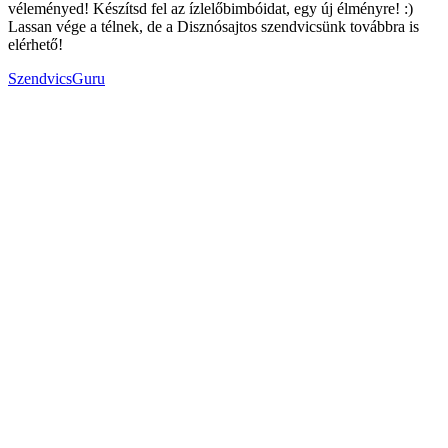
véleményed! Készítsd fel az ízlelőbimbóidat, egy új élményre! :)
Lassan vége a télnek, de a Disznósajtos szendvicsünk továbbra is
elérhető!
SzendvicsGuru