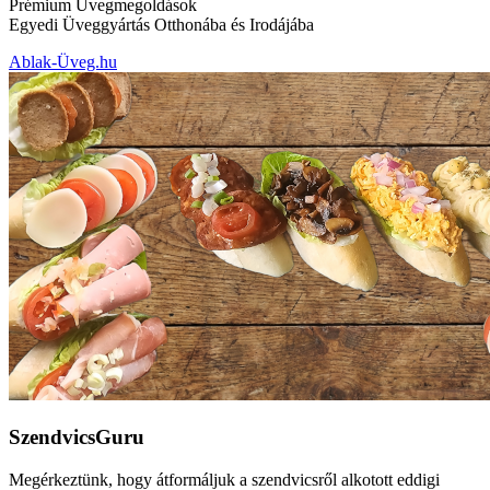
Prémium Üvegmegoldások
Egyedi Üveggyártás Otthonába és Irodájába
Ablak-Üveg.hu
SzendvicsGuru
Megérkeztünk, hogy átformáljuk a szendvicsről alkotott eddigi