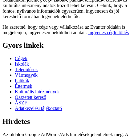
kulturális intézmény adatok között lehet keresni. Célunk, hogy a
fontos, nyilvános információk egyszerűen, ingyenesen és jól
kereshető formában legyenek elérhetők.
Ha szeretné, hogy cége vagy vállalkozása az Evanter oldalán is
megjelenjen, ingyenesen beküldheti adatait.
Ingyenes cégfeltöltés
Gyors linkek
Cégek
Iskolák
Települések
Vármegyék
Patikák
Éttermek
Kulturális intézmények
Összetett kereső
ÁSZF
Adatkezelési tájékoztató
Hirdetes
Az oldalon Google AdWords/Ads hirdetések jelenhetnek meg. A