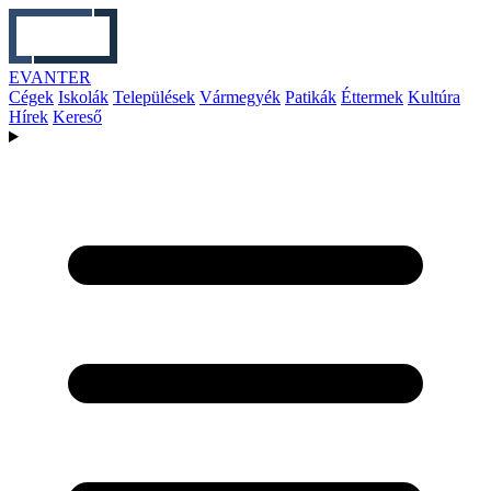
EVANTER
Cégek
Iskolák
Települések
Vármegyék
Patikák
Éttermek
Kultúra
Hírek
Kereső