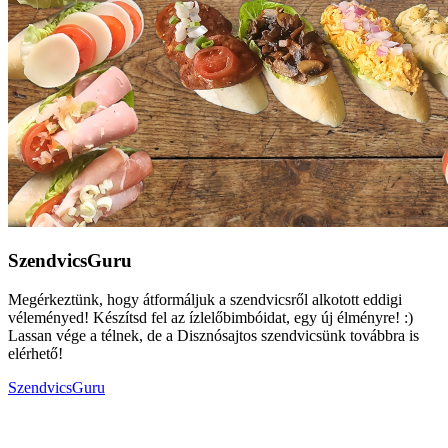
SzendvicsGuru
Megérkeztünk, hogy átformáljuk a szendvicsről alkotott eddigi
véleményed! Készítsd fel az ízlelőbimbóidat, egy új élményre! :)
Lassan vége a télnek, de a Disznósajtos szendvicsünk továbbra is
elérhető!
SzendvicsGuru