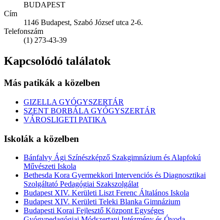
BUDAPEST
Cím
1146 Budapest, Szabó József utca 2-6.
Telefonszám
(1) 273-43-39
Kapcsolódó találatok
Más patikák a közelben
GIZELLA GYÓGYSZERTÁR
SZENT BORBÁLA GYÓGYSZERTÁR
VÁROSLIGETI PATIKA
Iskolák a közelben
Bánfalvy Ági Színészképző Szakgimnázium és Alapfokú
Művészeti Iskola
Bethesda Kora Gyermekkori Intervenciós és Diagnosztikai
Szolgáltató Pedagógiai Szakszolgálat
Budapest XIV. Kerületi Liszt Ferenc Általános Iskola
Budapest XIV. Kerületi Teleki Blanka Gimnázium
Budapesti Korai Fejlesztő Központ Egységes
Gyógypedagógiai Módszertani Intézmény és Óvoda