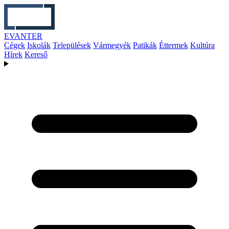
EVANTER
Cégek
Iskolák
Települések
Vármegyék
Patikák
Éttermek
Kultúra
Hírek
Kereső