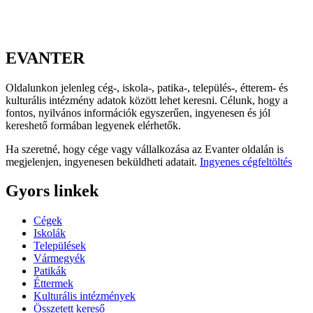
EVANTER
Oldalunkon jelenleg cég-, iskola-, patika-, település-, étterem- és
kulturális intézmény adatok között lehet keresni. Célunk, hogy a
fontos, nyilvános információk egyszerűen, ingyenesen és jól
kereshető formában legyenek elérhetők.
Ha szeretné, hogy cége vagy vállalkozása az Evanter oldalán is
megjelenjen, ingyenesen beküldheti adatait.
Ingyenes cégfeltöltés
Gyors linkek
Cégek
Iskolák
Települések
Vármegyék
Patikák
Éttermek
Kulturális intézmények
Összetett kereső