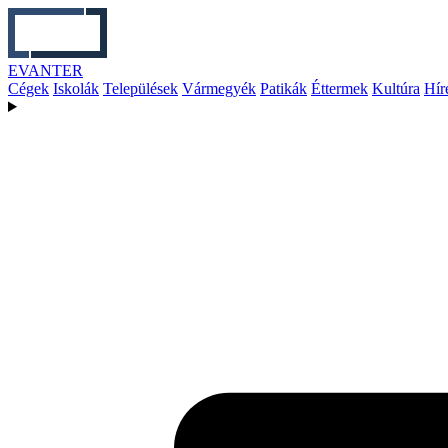
EVANTER
Cégek
Iskolák
Települések
Vármegyék
Patikák
Éttermek
Kultúra
Hír