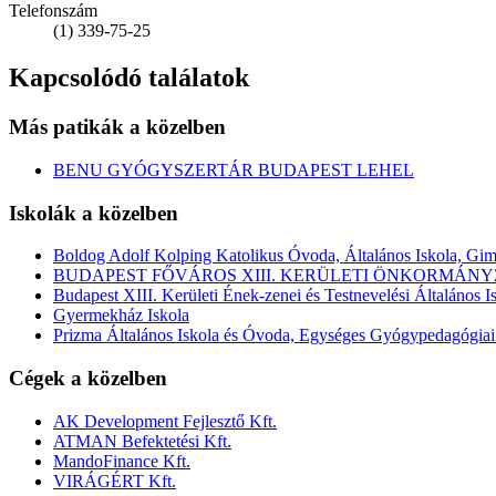
Telefonszám
(1) 339-75-25
Kapcsolódó találatok
Más patikák a közelben
BENU GYÓGYSZERTÁR BUDAPEST LEHEL
Iskolák a közelben
Boldog Adolf Kolping Katolikus Óvoda, Általános Iskola, Gi
BUDAPEST FŐVÁROS XIII. KERÜLETI ÖNKORMÁNY
Budapest XIII. Kerületi Ének-zenei és Testnevelési Általános I
Gyermekház Iskola
Prizma Általános Iskola és Óvoda, Egységes Gyógypedagógiai
Cégek a közelben
AK Development Fejlesztő Kft.
ATMAN Befektetési Kft.
MandoFinance Kft.
VIRÁGÉRT Kft.