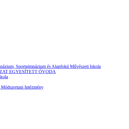
mnázium, Sportgimnázium és Alapfokú Művészeti Iskola
ZAT EGYESÍTETT ÓVODA
skola
 Módszertani Intézmény