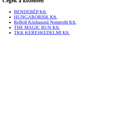
Cégek a közelben
BENDEBÉP Kft.
HUNGARORISK Kft.
ReBolt Közhasznú Nonprofit Kft.
THE MAGIC RUN Kft.
TKK KERESKEDELMI Kft.