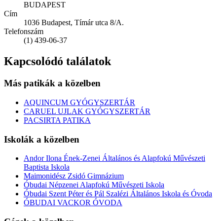
BUDAPEST
Cím
1036 Budapest, Tímár utca 8/A.
Telefonszám
(1) 439-06-37
Kapcsolódó találatok
Más patikák a közelben
AQUINCUM GYÓGYSZERTÁR
CARUEL UJLAK GYÓGYSZERTÁR
PACSIRTA PATIKA
Iskolák a közelben
Andor Ilona Ének-Zenei Általános és Alapfokú Művészeti
Baptista Iskola
Maimonidész Zsidó Gimnázium
Óbudai Népzenei Alapfokú Művészeti Iskola
Óbudai Szent Péter és Pál Szalézi Általános Iskola és Óvoda
ÓBUDAI VACKOR ÓVODA