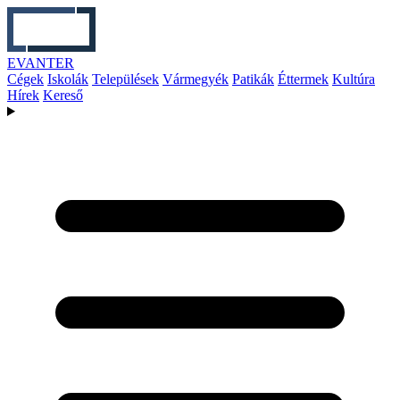
EVANTER
Cégek
Iskolák
Települések
Vármegyék
Patikák
Éttermek
Kultúra
Hírek
Kereső