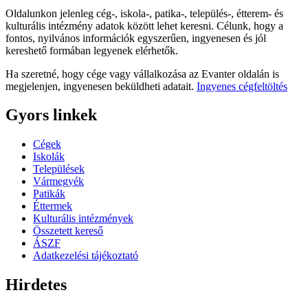
Oldalunkon jelenleg cég-, iskola-, patika-, település-, étterem- és
kulturális intézmény adatok között lehet keresni. Célunk, hogy a
fontos, nyilvános információk egyszerűen, ingyenesen és jól
kereshető formában legyenek elérhetők.
Ha szeretné, hogy cége vagy vállalkozása az Evanter oldalán is
megjelenjen, ingyenesen beküldheti adatait.
Ingyenes cégfeltöltés
Gyors linkek
Cégek
Iskolák
Települések
Vármegyék
Patikák
Éttermek
Kulturális intézmények
Összetett kereső
ÁSZF
Adatkezelési tájékoztató
Hirdetes