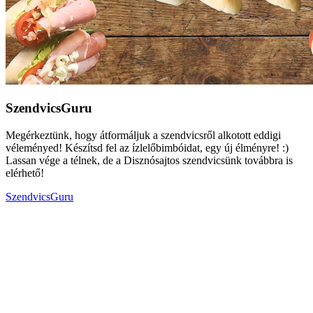
SzendvicsGuru
Megérkeztünk, hogy átformáljuk a szendvicsről alkotott eddigi
véleményed! Készítsd fel az ízlelőbimbóidat, egy új élményre! :)
Lassan vége a télnek, de a Disznósajtos szendvicsünk továbbra is
elérhető!
SzendvicsGuru