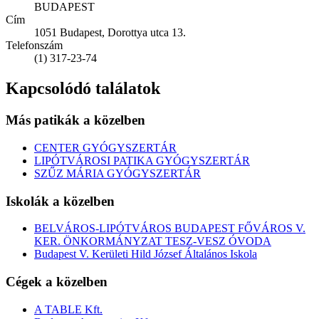
BUDAPEST
Cím
1051 Budapest, Dorottya utca 13.
Telefonszám
(1) 317-23-74
Kapcsolódó találatok
Más patikák a közelben
CENTER GYÓGYSZERTÁR
LIPÓTVÁROSI PATIKA GYÓGYSZERTÁR
SZŰZ MÁRIA GYÓGYSZERTÁR
Iskolák a közelben
BELVÁROS-LIPÓTVÁROS BUDAPEST FŐVÁROS V.
KER. ÖNKORMÁNYZAT TESZ-VESZ ÓVODA
Budapest V. Kerületi Hild József Általános Iskola
Cégek a közelben
A TABLE Kft.