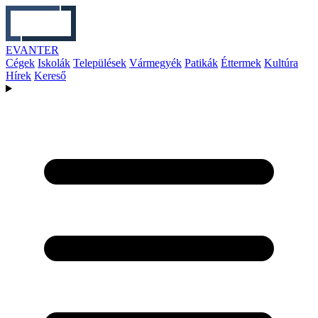
EVANTER
Cégek
Iskolák
Települések
Vármegyék
Patikák
Éttermek
Kultúra
Hírek
Kereső