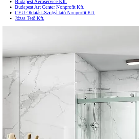
Budapest Aeroservice Kft.
Budapest Art Center Nonprofit Kft.
CEU Oktatási-Szolgáltató Nonprofit Kft.
Józsa Tető Kft.