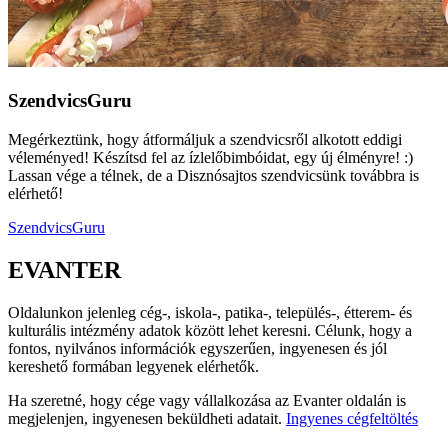
SzendvicsGuru
Megérkeztünk, hogy átformáljuk a szendvicsről alkotott eddigi
véleményed! Készítsd fel az ízlelőbimbóidat, egy új élményre! :)
Lassan vége a télnek, de a Disznósajtos szendvicsünk továbbra is
elérhető!
SzendvicsGuru
EVANTER
Oldalunkon jelenleg cég-, iskola-, patika-, település-, étterem- és
kulturális intézmény adatok között lehet keresni. Célunk, hogy a
fontos, nyilvános információk egyszerűen, ingyenesen és jól
kereshető formában legyenek elérhetők.
Ha szeretné, hogy cége vagy vállalkozása az Evanter oldalán is
megjelenjen, ingyenesen beküldheti adatait.
Ingyenes cégfeltöltés