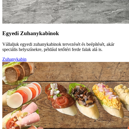
Egyedi Zuhanykabinok
Vállaljuk egyedi zuhanykabinok tervezését és beépítését, akár
speciális helyszínekre, például tetőtéri ferde falak alá is.
Zuhanykabin