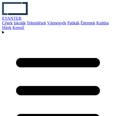
EVANTER
Cégek
Iskolák
Települések
Vármegyék
Patikák
Éttermek
Kultúra
Hírek
Kereső