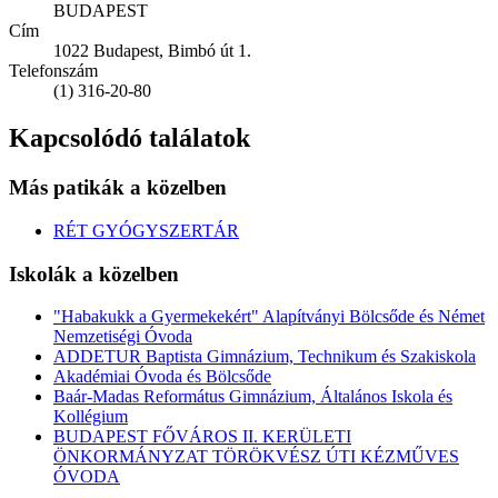
BUDAPEST
Cím
1022 Budapest, Bimbó út 1.
Telefonszám
(1) 316-20-80
Kapcsolódó találatok
Más patikák a közelben
RÉT GYÓGYSZERTÁR
Iskolák a közelben
"Habakukk a Gyermekekért" Alapítványi Bölcsőde és Német
Nemzetiségi Óvoda
ADDETUR Baptista Gimnázium, Technikum és Szakiskola
Akadémiai Óvoda és Bölcsőde
Baár-Madas Református Gimnázium, Általános Iskola és
Kollégium
BUDAPEST FŐVÁROS II. KERÜLETI
ÖNKORMÁNYZAT TÖRÖKVÉSZ ÚTI KÉZMŰVES
ÓVODA