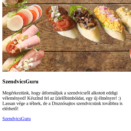
SzendvicsGuru
Megérkeztünk, hogy átformáljuk a szendvicsről alkotott eddigi
véleményed! Készítsd fel az ízlelőbimbóidat, egy új élményre! :)
Lassan vége a télnek, de a Disznósajtos szendvicsünk továbbra is
elérhető!
SzendvicsGuru