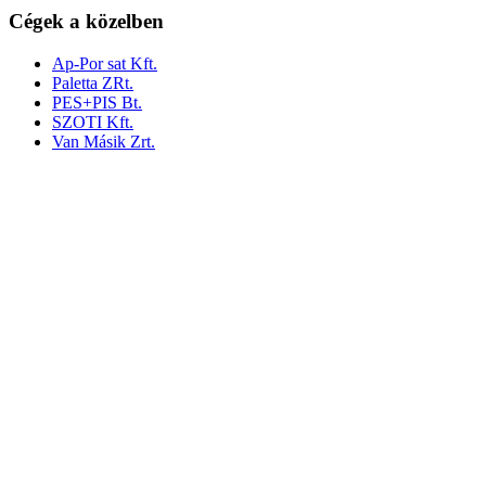
Cégek a közelben
Ap-Por sat Kft.
Paletta ZRt.
PES+PIS Bt.
SZOTI Kft.
Van Másik Zrt.