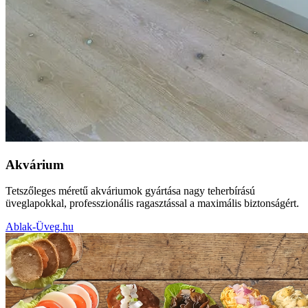
Akvárium
Tetszőleges méretű akváriumok gyártása nagy teherbírású
üveglapokkal, professzionális ragasztással a maximális biztonságért.
Ablak-Üveg.hu