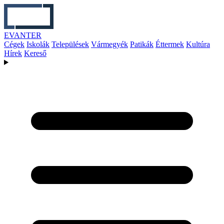
EVANTER
Cégek
Iskolák
Települések
Vármegyék
Patikák
Éttermek
Kultúra
Hírek
Kereső