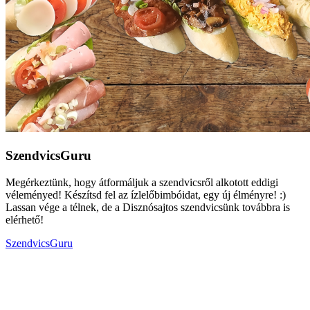
SzendvicsGuru
Megérkeztünk, hogy átformáljuk a szendvicsről alkotott eddigi
véleményed! Készítsd fel az ízlelőbimbóidat, egy új élményre! :)
Lassan vége a télnek, de a Disznósajtos szendvicsünk továbbra is
elérhető!
SzendvicsGuru