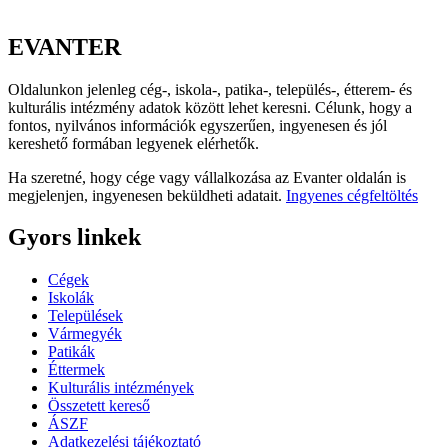
EVANTER
Oldalunkon jelenleg cég-, iskola-, patika-, település-, étterem- és
kulturális intézmény adatok között lehet keresni. Célunk, hogy a
fontos, nyilvános információk egyszerűen, ingyenesen és jól
kereshető formában legyenek elérhetők.
Ha szeretné, hogy cége vagy vállalkozása az Evanter oldalán is
megjelenjen, ingyenesen beküldheti adatait.
Ingyenes cégfeltöltés
Gyors linkek
Cégek
Iskolák
Települések
Vármegyék
Patikák
Éttermek
Kulturális intézmények
Összetett kereső
ÁSZF
Adatkezelési tájékoztató