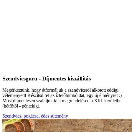
Szendvicsguru - Díjmentes kiszállítás
Megérkeztünk, hogy átformáljuk a szendvicsről alkotott eddigi
véleményed! Készítsd fel az ízlelőbimbóidat, egy új élményre! :)
Most díjmentesen szállítjuk ki a megrendelésed a XIII. kerületbe
(hétfőtől - péntekig).
Szendvics, pogácsa, édes sütemény