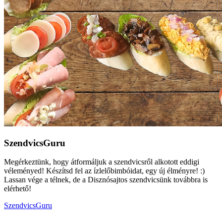
SzendvicsGuru
Megérkeztünk, hogy átformáljuk a szendvicsről alkotott eddigi
véleményed! Készítsd fel az ízlelőbimbóidat, egy új élményre! :)
Lassan vége a télnek, de a Disznósajtos szendvicsünk továbbra is
elérhető!
SzendvicsGuru