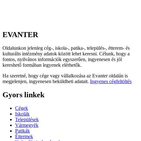
EVANTER
Oldalunkon jelenleg cég-, iskola-, patika-, település-, étterem- és
kulturális intézmény adatok között lehet keresni. Célunk, hogy a
fontos, nyilvános információk egyszerűen, ingyenesen és jól
kereshető formában legyenek elérhetők.
Ha szeretné, hogy cége vagy vállalkozása az Evanter oldalán is
megjelenjen, ingyenesen beküldheti adatait.
Ingyenes cégfeltöltés
Gyors linkek
Cégek
Iskolák
Települések
Vármegyék
Patikák
Éttermek