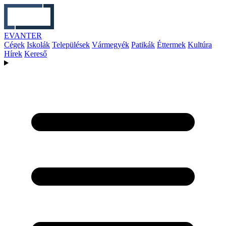
EVANTER
Cégek
Iskolák
Települések
Vármegyék
Patikák
Éttermek
Kultúra
Hírek
Kereső