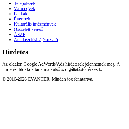
Települések
Vármegyék
Patikák
Éttermek
Kulturális intézmények
Összetett kereső
ÁSZF
Adatkezelési tájékoztató
Hirdetes
Az oldalon Google AdWords/Ads hirdetések jelenhetnek meg. A
hirdetési blokkok tartalma külső szolgáltatástól érkezik.
© 2016-2026 EVANTER. Minden jog fenntartva.