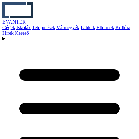
EVANTER
Cégek
Iskolák
Települések
Vármegyék
Patikák
Éttermek
Kultúra
Hírek
Kereső