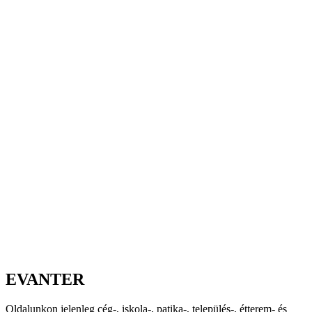
EVANTER
Oldalunkon jelenleg cég-, iskola-, patika-, település-, étterem- és