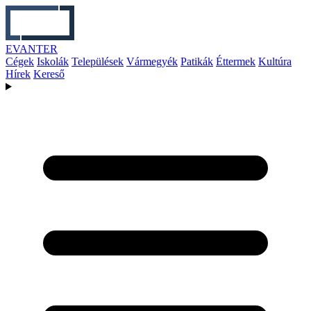
EVANTER
Cégek
Iskolák
Települések
Vármegyék
Patikák
Éttermek
Kultúra
Hírek
Kereső