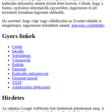
kulturális intézmény adatok között lehet keresni. Célunk, hogy a
fontos, nyilvános információk egyszerűen, ingyenesen és jól
kereshető formában legyenek elérhetők.
Ha szeretné, hogy cége vagy vállalkozása az Evanter oldalán is
megjelenjen, ingyenesen beküldheti adatait.
Ingyenes cégfeltöltés
Gyors linkek
Cégek
Iskolák
Települések
Vármegyék
Patikák
Éttermek
Kulturális intézmények
Összetett kereső
ÁSZF
Adatkezelési tájékoztató
Hirdetes
Az oldalon Google AdWords/Ads hirdetések jelenhetnek meg. A