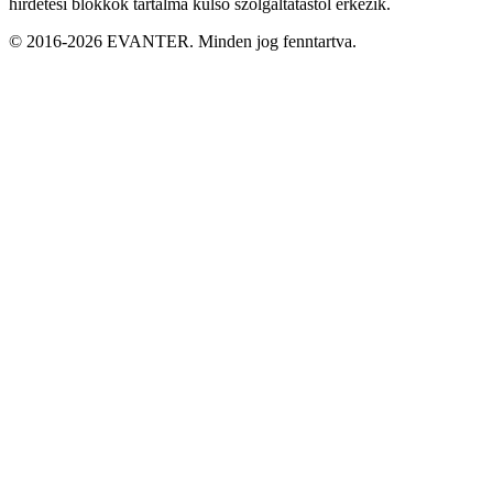
hirdetési blokkok tartalma külső szolgáltatástól érkezik.
© 2016-2026 EVANTER. Minden jog fenntartva.