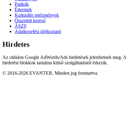
Patikák
Éttermek
Kulturális intézmények
Összetett kereső
ÁSZF
Adatkezelési tájékoztató
Hirdetes
Az oldalon Google AdWords/Ads hirdetések jelenhetnek meg. A
hirdetési blokkok tartalma külső szolgáltatástól érkezik.
© 2016-2026 EVANTER. Minden jog fenntartva.