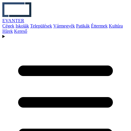
EVANTER
Cégek
Iskolák
Települések
Vármegyék
Patikák
Éttermek
Kultúra
Hírek
Kereső