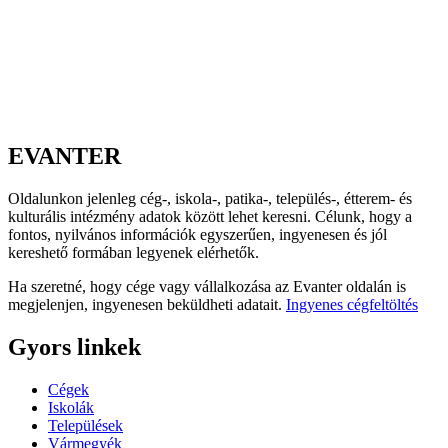
EVANTER
Oldalunkon jelenleg cég-, iskola-, patika-, település-, étterem- és
kulturális intézmény adatok között lehet keresni. Célunk, hogy a
fontos, nyilvános információk egyszerűen, ingyenesen és jól
kereshető formában legyenek elérhetők.
Ha szeretné, hogy cége vagy vállalkozása az Evanter oldalán is
megjelenjen, ingyenesen beküldheti adatait.
Ingyenes cégfeltöltés
Gyors linkek
Cégek
Iskolák
Települések
Vármegyék