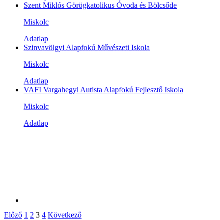
Szent Miklós Görögkatolikus Óvoda és Bölcsőde
Miskolc
Adatlap
Szinvavölgyi Alapfokú Művészeti Iskola
Miskolc
Adatlap
VAFI Vargahegyi Autista Alapfokú Fejlesztő Iskola
Miskolc
Adatlap
Előző
1
2
3
4
Következő