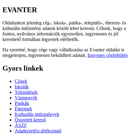
EVANTER
Oldalunkon jelenleg cég-, iskola-, patika-, település-, étterem- és
kulturális intézmény adatok között lehet keresni. Célunk, hogy a
fontos, nyilvános információk egyszerűen, ingyenesen és jól
kereshető formában legyenek elérhetők.
Ha szeretné, hogy cége vagy vállalkozása az Evanter oldalán is
megjelenjen, ingyenesen beküldheti adatait.
Ingyenes cégfeltöltés
Gyors linkek
Cégek
Iskolák
Települések
Vármegyék
Patikák
Éttermek
Kulturális intézmények
Összetett kereső
ÁSZF
Adatkezelési tájékoztató