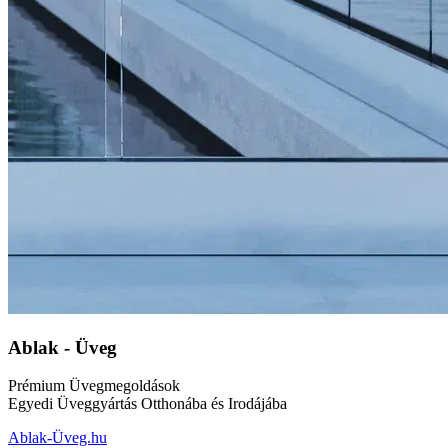
Ablak - Üveg
Prémium Üvegmegoldások
Egyedi Üveggyártás Otthonába és Irodájába
Ablak-Üveg.hu