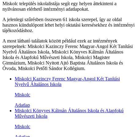
Miskolc település iskolalistája segít egy helyen áttekinteni a
nyilvánosan elérhető intézményi adatlapokat.
A jelenlegi szűrésben összesen 61 iskola szerepel, így az oldal
hasznos kiindulópont lehet helyi oktatási keresésekhez és intézményi
tájékozódáshoz.
A most látható találatok között például ezek az intézmények
szerepelnek: Miskolci Kazinczy Ferenc Magyar-Angol Két Tanítási
Nyelvű Általános Iskola, Miskolci Könyves Kálmán Általános
Iskola és Alapfokú Művészeti Iskola, Miskolci Magister
Gimnázium, Miskolci Nyitott Ajtó Baptista Általános Iskola és
Óvoda, Miskolci Petőfi Sándor Kollégium.
Miskolci Kazinczy Ferenc Magyar-Angol Két Tanítási
Nyelvű Általános Iskola
Miskolc
Adatlap
Miskolci Könyves Kálmán Általános Iskola és Alapfokú
Művészeti Iskola
Miskolc
Adatlap