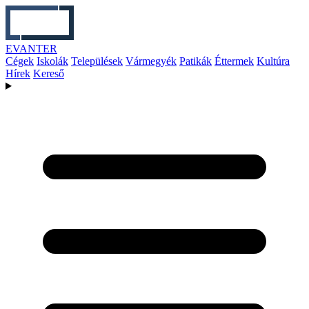
EVANTER
Cégek
Iskolák
Települések
Vármegyék
Patikák
Éttermek
Kultúra
Hírek
Kereső