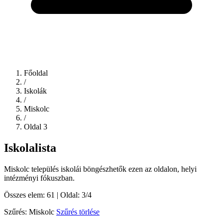
Főoldal
/
Iskolák
/
Miskolc
/
Oldal 3
Iskolalista
Miskolc település iskolái böngészhetők ezen az oldalon, helyi
intézményi fókuszban.
Összes elem: 61 | Oldal: 3/4
Szűrés: Miskolc
Szűrés törlése