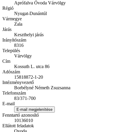
Aprófalva Óvoda Várvölgy
Régió
Nyugat-Dunántúl
Vármegye
Zala
Járás
Keszthelyi járás
Irányítószám
8316
Település
Várvölgy
Cím
Kossuth L. utca 86
Adószám
15818872-1-20
Intézményvezető
Borbélyné Németh Zsuzsanna
Telefonszám
83/371-700
E-mail
E-mail megjelenítése
Fenntartó azonosító
10136010
Ellátott feladatok
Ovoda