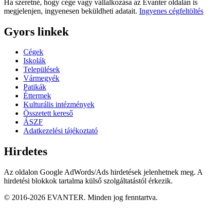
Ha szeretné, hogy cége vagy vállalkozása az Evanter oldalán is
megjelenjen, ingyenesen beküldheti adatait.
Ingyenes cégfeltöltés
Gyors linkek
Cégek
Iskolák
Települések
Vármegyék
Patikák
Éttermek
Kulturális intézmények
Összetett kereső
ÁSZF
Adatkezelési tájékoztató
Hirdetes
Az oldalon Google AdWords/Ads hirdetések jelenhetnek meg. A
hirdetési blokkok tartalma külső szolgáltatástól érkezik.
© 2016-2026 EVANTER. Minden jog fenntartva.