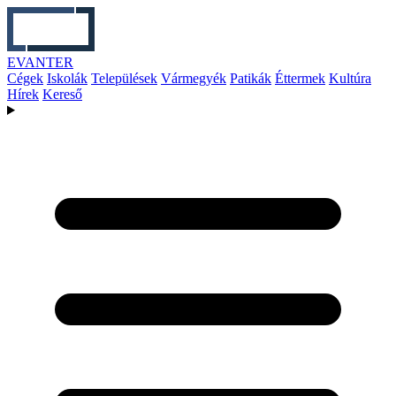
EVANTER
Cégek
Iskolák
Települések
Vármegyék
Patikák
Éttermek
Kultúra
Hírek
Kereső