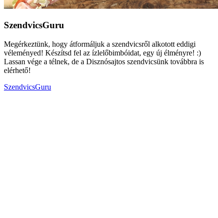
SzendvicsGuru
Megérkeztünk, hogy átformáljuk a szendvicsről alkotott eddigi
véleményed! Készítsd fel az ízlelőbimbóidat, egy új élményre! :)
Lassan vége a télnek, de a Disznósajtos szendvicsünk továbbra is
elérhető!
SzendvicsGuru