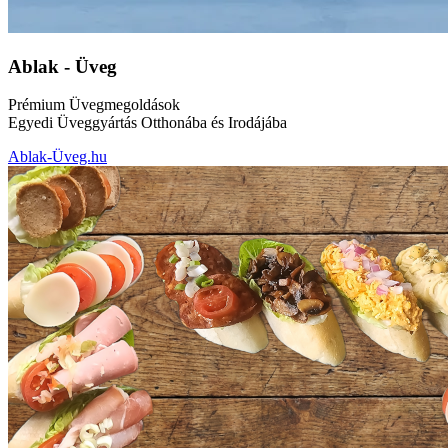
Ablak - Üveg
Prémium Üvegmegoldások
Egyedi Üveggyártás Otthonába és Irodájába
Ablak-Üveg.hu