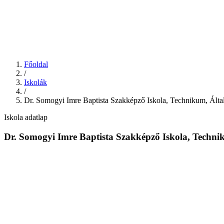
Főoldal
/
Iskolák
/
Dr. Somogyi Imre Baptista Szakképző Iskola, Technikum, Álta
Iskola adatlap
Dr. Somogyi Imre Baptista Szakképző Iskola, Techni