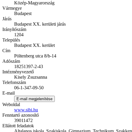
Közép-Magyarország
Vármegye
Budapest
Járás
Budapest XX. kerületi járás
Irányítószám
1204
Település
Budapest XX. kerület
Cím
Pöltenberg utca 8/b-14
Adószám
18251397-2-43
Intézményvezető
Kisely Zsuzsanna
Telefonszám
06-1-347-09-50
E-mail
E-mail megjelenítése
Weboldal
www.sibi.hu
Fenntartó azonosító
39011472
Ellátott feladatok
Altalanos iskola, Szakiskola, Gimnazium, Technikum, Szakkep