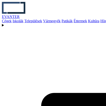
EVANTER
Cégek
Iskolák
Települések
Vármegyék
Patikák
Éttermek
Kultúra
Hír