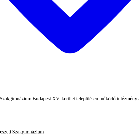
akgimnázium Budapest XV. kerület településen működő intézmény ada
észeti Szakgimnázium