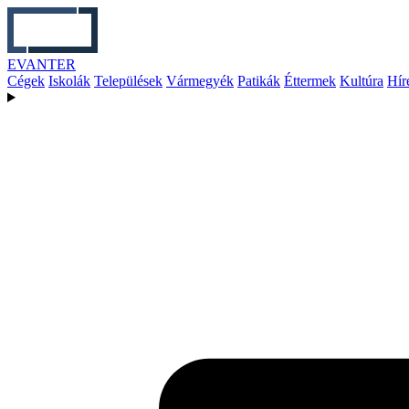
EVANTER
Cégek
Iskolák
Települések
Vármegyék
Patikák
Éttermek
Kultúra
Hír