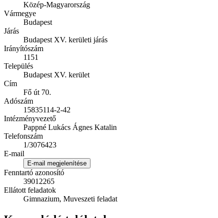
Közép-Magyarország
Vármegye
Budapest
Járás
Budapest XV. kerületi járás
Irányítószám
1151
Település
Budapest XV. kerület
Cím
Fő út 70.
Adószám
15835114-2-42
Intézményvezető
Pappné Lukács Ágnes Katalin
Telefonszám
1/3076423
E-mail
E-mail megjelenítése
Fenntartó azonosító
39012265
Ellátott feladatok
Gimnazium, Muveszeti feladat