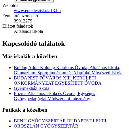
Weboldal
www.enektesiiskola13.hu
Fenntartó azonosító
39012279
Ellátott feladatok
Altalanos iskola
Kapcsolódó találatok
Más iskolák a közelben
Boldog Adolf Kolping Katolikus Óvoda, Általános Iskola,
Gimnázium, Sportgimnázium és Alapfokú Művészeti Iskola
BUDAPEST FŐVÁROS XIII. KERÜLETI
ÖNKORMÁNYZAT EGYESÍTETT ÓVODA
Gyermekház Iskola
Prizma Általános Iskola és Óvoda, Egységes
Gyógypedagógiai Módszertani Intézmény
Patikák a közelben
BENU GYÓGYSZERTÁR BUDAPEST LEHEL
OROSZLÁN GYÓGYSZERTÁR