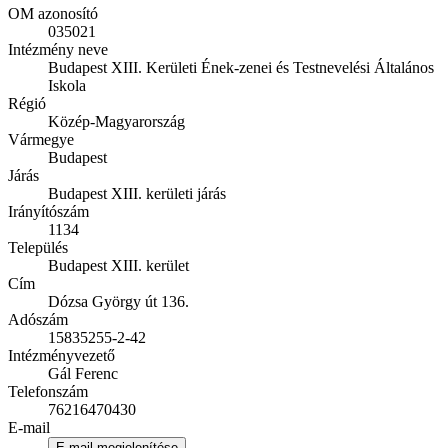
OM azonosító
035021
Intézmény neve
Budapest XIII. Kerületi Ének-zenei és Testnevelési Általános
Iskola
Régió
Közép-Magyarország
Vármegye
Budapest
Járás
Budapest XIII. kerületi járás
Irányítószám
1134
Település
Budapest XIII. kerület
Cím
Dózsa György út 136.
Adószám
15835255-2-42
Intézményvezető
Gál Ferenc
Telefonszám
76216470430
E-mail
E-mail megjelenítése