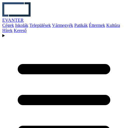
EVANTER
Cégek
Iskolák
Települések
Vármegyék
Patikák
Éttermek
Kultúra
Hírek
Kereső