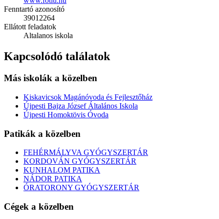
www.fotiu.hu
Fenntartó azonosító
39012264
Ellátott feladatok
Altalanos iskola
Kapcsolódó találatok
Más iskolák a közelben
Kiskavicsok Magánóvoda és Fejlesztőház
Újpesti Bajza József Általános Iskola
Újpesti Homoktövis Óvoda
Patikák a közelben
FEHÉRMÁLYVA GYÓGYSZERTÁR
KORDOVÁN GYÓGYSZERTÁR
KUNHALOM PATIKA
NÁDOR PATIKA
ÓRATORONY GYÓGYSZERTÁR
Cégek a közelben