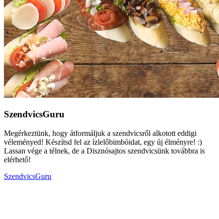
SzendvicsGuru
Megérkeztünk, hogy átformáljuk a szendvicsről alkotott eddigi
véleményed! Készítsd fel az ízlelőbimbóidat, egy új élményre! :)
Lassan vége a télnek, de a Disznósajtos szendvicsünk továbbra is
elérhető!
SzendvicsGuru