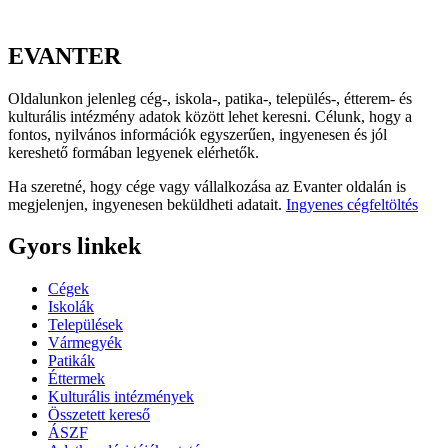
EVANTER
Oldalunkon jelenleg cég-, iskola-, patika-, település-, étterem- és
kulturális intézmény adatok között lehet keresni. Célunk, hogy a
fontos, nyilvános információk egyszerűen, ingyenesen és jól
kereshető formában legyenek elérhetők.
Ha szeretné, hogy cége vagy vállalkozása az Evanter oldalán is
megjelenjen, ingyenesen beküldheti adatait.
Ingyenes cégfeltöltés
Gyors linkek
Cégek
Iskolák
Települések
Vármegyék
Patikák
Éttermek
Kulturális intézmények
Összetett kereső
ÁSZF