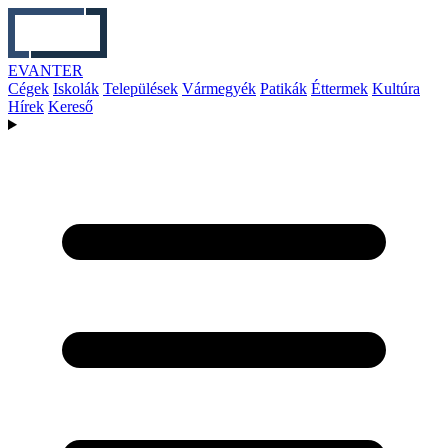
EVANTER
Cégek
Iskolák
Települések
Vármegyék
Patikák
Éttermek
Kultúra
Hírek
Kereső