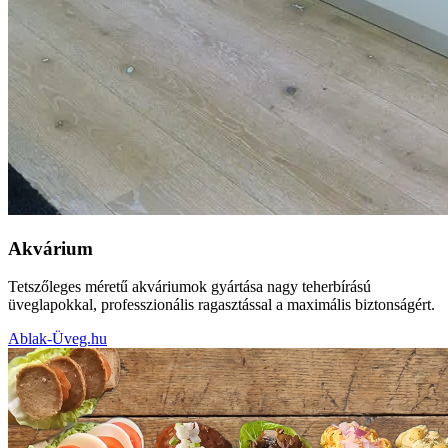
Akvárium
Tetszőleges méretű akváriumok gyártása nagy teherbírású
üveglapokkal, professzionális ragasztással a maximális biztonságért.
Ablak-Üveg.hu