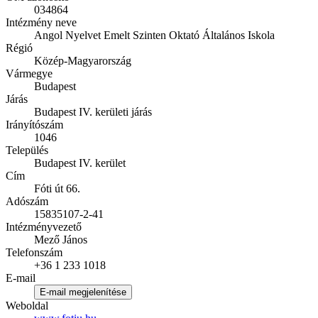
034864
Intézmény neve
Angol Nyelvet Emelt Szinten Oktató Általános Iskola
Régió
Közép-Magyarország
Vármegye
Budapest
Járás
Budapest IV. kerületi járás
Irányítószám
1046
Település
Budapest IV. kerület
Cím
Fóti út 66.
Adószám
15835107-2-41
Intézményvezető
Mező János
Telefonszám
+36 1 233 1018
E-mail
E-mail megjelenítése
Weboldal