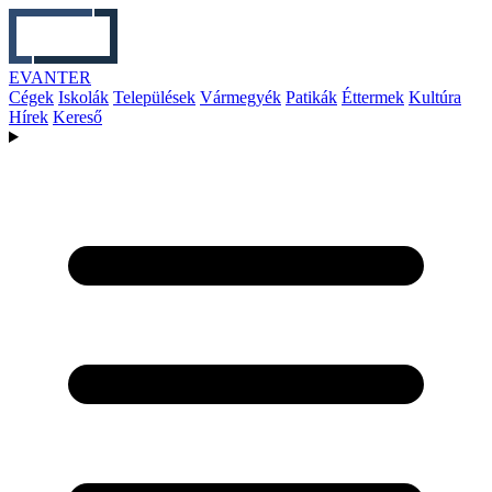
EVANTER
Cégek
Iskolák
Települések
Vármegyék
Patikák
Éttermek
Kultúra
Hírek
Kereső