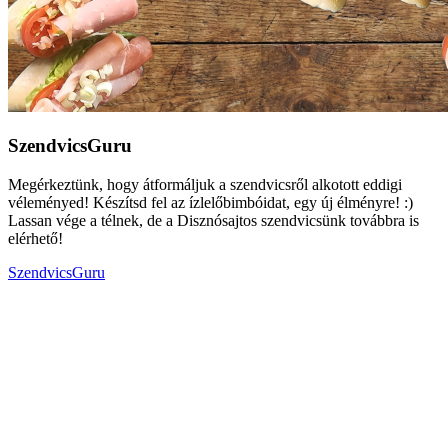
SzendvicsGuru
Megérkeztünk, hogy átformáljuk a szendvicsről alkotott eddigi
véleményed! Készítsd fel az ízlelőbimbóidat, egy új élményre! :)
Lassan vége a télnek, de a Disznósajtos szendvicsünk továbbra is
elérhető!
SzendvicsGuru