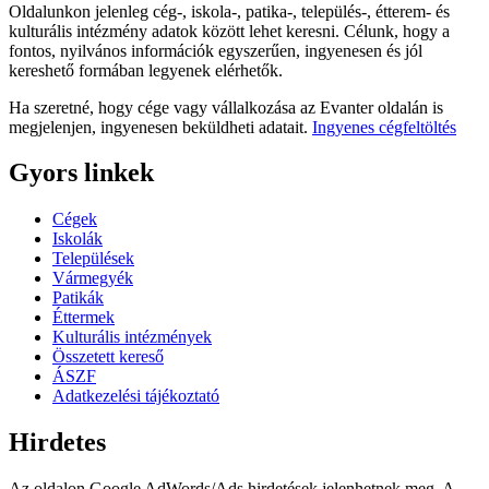
Oldalunkon jelenleg cég-, iskola-, patika-, település-, étterem- és
kulturális intézmény adatok között lehet keresni. Célunk, hogy a
fontos, nyilvános információk egyszerűen, ingyenesen és jól
kereshető formában legyenek elérhetők.
Ha szeretné, hogy cége vagy vállalkozása az Evanter oldalán is
megjelenjen, ingyenesen beküldheti adatait.
Ingyenes cégfeltöltés
Gyors linkek
Cégek
Iskolák
Települések
Vármegyék
Patikák
Éttermek
Kulturális intézmények
Összetett kereső
ÁSZF
Adatkezelési tájékoztató
Hirdetes
Az oldalon Google AdWords/Ads hirdetések jelenhetnek meg. A