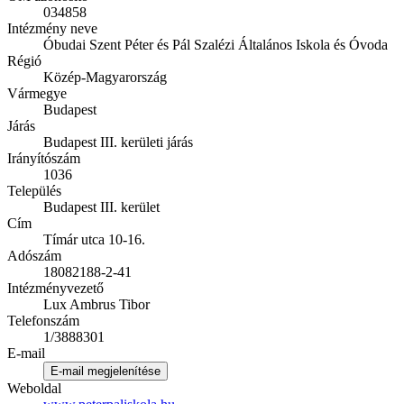
034858
Intézmény neve
Óbudai Szent Péter és Pál Szalézi Általános Iskola és Óvoda
Régió
Közép-Magyarország
Vármegye
Budapest
Járás
Budapest III. kerületi járás
Irányítószám
1036
Település
Budapest III. kerület
Cím
Tímár utca 10-16.
Adószám
18082188-2-41
Intézményvezető
Lux Ambrus Tibor
Telefonszám
1/3888301
E-mail
E-mail megjelenítése
Weboldal