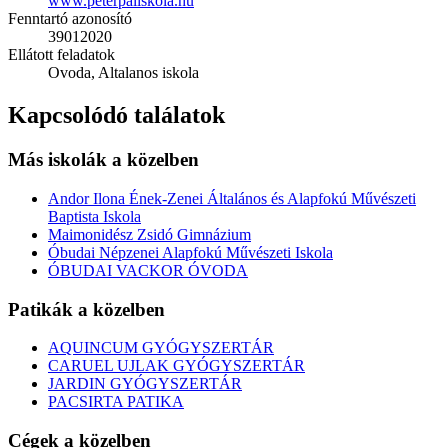
www.peterpaliskola.hu
Fenntartó azonosító
39012020
Ellátott feladatok
Ovoda, Altalanos iskola
Kapcsolódó találatok
Más iskolák a közelben
Andor Ilona Ének-Zenei Általános és Alapfokú Művészeti
Baptista Iskola
Maimonidész Zsidó Gimnázium
Óbudai Népzenei Alapfokú Művészeti Iskola
ÓBUDAI VACKOR ÓVODA
Patikák a közelben
AQUINCUM GYÓGYSZERTÁR
CARUEL UJLAK GYÓGYSZERTÁR
JARDIN GYÓGYSZERTÁR
PACSIRTA PATIKA
Cégek a közelben