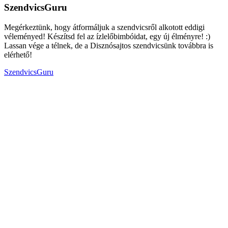
SzendvicsGuru
Megérkeztünk, hogy átformáljuk a szendvicsről alkotott eddigi
véleményed! Készítsd fel az ízlelőbimbóidat, egy új élményre! :)
Lassan vége a télnek, de a Disznósajtos szendvicsünk továbbra is
elérhető!
SzendvicsGuru