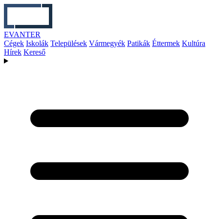
EVANTER
Cégek
Iskolák
Települések
Vármegyék
Patikák
Éttermek
Kultúra
Hírek
Kereső