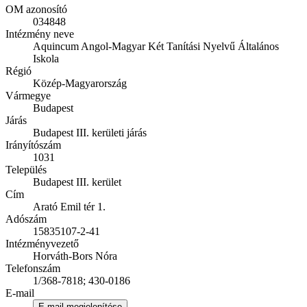
OM azonosító
034848
Intézmény neve
Aquincum Angol-Magyar Két Tanítási Nyelvű Általános
Iskola
Régió
Közép-Magyarország
Vármegye
Budapest
Járás
Budapest III. kerületi járás
Irányítószám
1031
Település
Budapest III. kerület
Cím
Arató Emil tér 1.
Adószám
15835107-2-41
Intézményvezető
Horváth-Bors Nóra
Telefonszám
1/368-7818; 430-0186
E-mail
E-mail megjelenítése