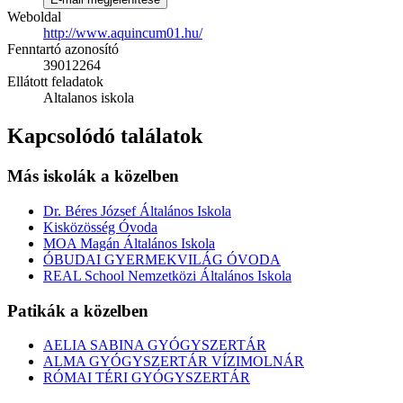
Weboldal
http://www.aquincum01.hu/
Fenntartó azonosító
39012264
Ellátott feladatok
Altalanos iskola
Kapcsolódó találatok
Más iskolák a közelben
Dr. Béres József Általános Iskola
Kisközösség Óvoda
MOA Magán Általános Iskola
ÓBUDAI GYERMEKVILÁG ÓVODA
REAL School Nemzetközi Általános Iskola
Patikák a közelben
AELIA SABINA GYÓGYSZERTÁR
ALMA GYÓGYSZERTÁR VÍZIMOLNÁR
RÓMAI TÉRI GYÓGYSZERTÁR