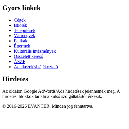
Gyors linkek
Cégek
Iskolák
Települések
Vármegyék
Patikák
Éttermek
Kulturális intézmények
Összetett kereső
ÁSZF
Adatkezelési tájékoztató
Hirdetes
Az oldalon Google AdWords/Ads hirdetések jelenhetnek meg. A
hirdetési blokkok tartalma külső szolgáltatástól érkezik.
© 2016-2026 EVANTER. Minden jog fenntartva.