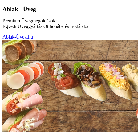
Ablak - Üveg
Prémium Üvegmegoldások
Egyedi Üveggyártás Otthonába és Irodájába
Ablak-Üveg.hu