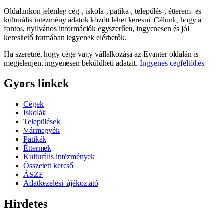
Oldalunkon jelenleg cég-, iskola-, patika-, település-, étterem- és
kulturális intézmény adatok között lehet keresni. Célunk, hogy a
fontos, nyilvános információk egyszerűen, ingyenesen és jól
kereshető formában legyenek elérhetők.
Ha szeretné, hogy cége vagy vállalkozása az Evanter oldalán is
megjelenjen, ingyenesen beküldheti adatait.
Ingyenes cégfeltöltés
Gyors linkek
Cégek
Iskolák
Települések
Vármegyék
Patikák
Éttermek
Kulturális intézmények
Összetett kereső
ÁSZF
Adatkezelési tájékoztató
Hirdetes