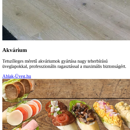
Akvárium
Tetszőleges méretű akváriumok gyártása nagy teherbírású
üveglapokkal, professzionális ragasztással a maximális biztonságért.
Ablak-Üveg.hu