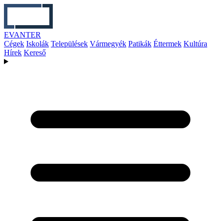
EVANTER
Cégek
Iskolák
Települések
Vármegyék
Patikák
Éttermek
Kultúra
Hírek
Kereső