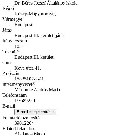
Dr. Béres József Általános Iskola
Régió
Közép-Magyarország
Vármegye
Budapest
Járás
Budapest III. kerületi járás
Irányítószám
1031
Település
Budapest III. kerület
Cím
Keve utca 41.
Adószám
15835107-2-41
Intézményvezető
Mártonné András Mária
Telefonszám
1/3689220
E-mail
E-mail megjelenítése
Fenntartó azonosító
39012264
Ellátott feladatok
Altalanos iskola