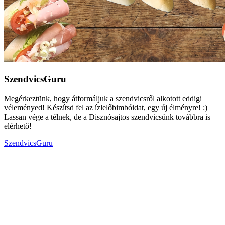
SzendvicsGuru
Megérkeztünk, hogy átformáljuk a szendvicsről alkotott eddigi
véleményed! Készítsd fel az ízlelőbimbóidat, egy új élményre! :)
Lassan vége a télnek, de a Disznósajtos szendvicsünk továbbra is
elérhető!
SzendvicsGuru