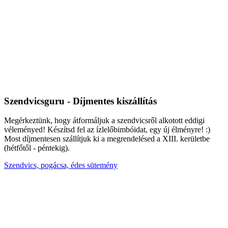
Szendvicsguru - Díjmentes kiszállítás
Megérkeztünk, hogy átformáljuk a szendvicsről alkotott eddigi
véleményed! Készítsd fel az ízlelőbimbóidat, egy új élményre! :)
Most díjmentesen szállítjuk ki a megrendelésed a XIII. kerületbe
(hétfőtől - péntekig).
Szendvics, pogácsa, édes sütemény