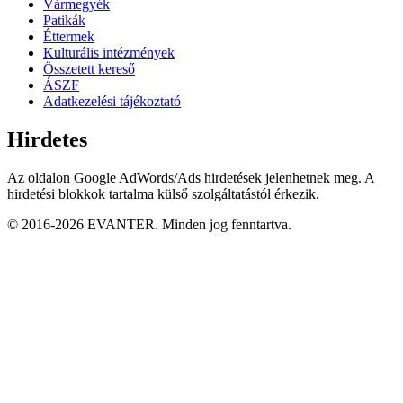
Vármegyék
Patikák
Éttermek
Kulturális intézmények
Összetett kereső
ÁSZF
Adatkezelési tájékoztató
Hirdetes
Az oldalon Google AdWords/Ads hirdetések jelenhetnek meg. A
hirdetési blokkok tartalma külső szolgáltatástól érkezik.
© 2016-2026 EVANTER. Minden jog fenntartva.