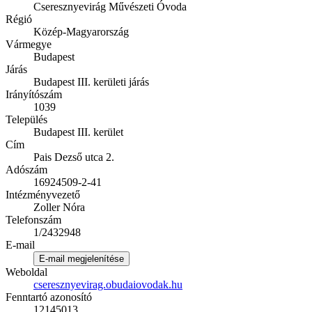
Cseresznyevirág Művészeti Óvoda
Régió
Közép-Magyarország
Vármegye
Budapest
Járás
Budapest III. kerületi járás
Irányítószám
1039
Település
Budapest III. kerület
Cím
Pais Dezső utca 2.
Adószám
16924509-2-41
Intézményvezető
Zoller Nóra
Telefonszám
1/2432948
E-mail
E-mail megjelenítése
Weboldal
cseresznyevirag.obudaiovodak.hu
Fenntartó azonosító
12145013