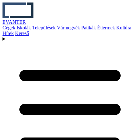
EVANTER
Cégek
Iskolák
Települések
Vármegyék
Patikák
Éttermek
Kultúra
Hírek
Kereső