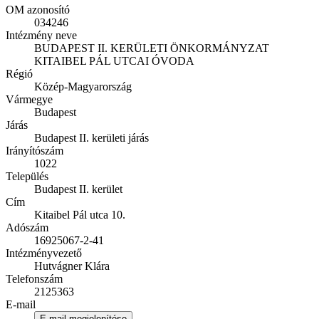
OM azonosító
034246
Intézmény neve
BUDAPEST II. KERÜLETI ÖNKORMÁNYZAT
KITAIBEL PÁL UTCAI ÓVODA
Régió
Közép-Magyarország
Vármegye
Budapest
Járás
Budapest II. kerületi járás
Irányítószám
1022
Település
Budapest II. kerület
Cím
Kitaibel Pál utca 10.
Adószám
16925067-2-41
Intézményvezető
Hutvágner Klára
Telefonszám
2125363
E-mail
E-mail megjelenítése