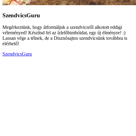
SzendvicsGuru
Megérkeztünk, hogy átformáljuk a szendvicsről alkotott eddigi
véleményed! Készítsd fel az ízlelőbimbóidat, egy új élményre! :)
Lassan vége a télnek, de a Disznósajtos szendvicsünk továbbra is
elérhető!
SzendvicsGuru