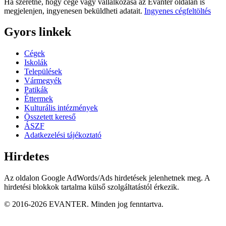
Ha szeretné, hogy cége vagy vállalkozása az Evanter oldalán is
megjelenjen, ingyenesen beküldheti adatait.
Ingyenes cégfeltöltés
Gyors linkek
Cégek
Iskolák
Települések
Vármegyék
Patikák
Éttermek
Kulturális intézmények
Összetett kereső
ÁSZF
Adatkezelési tájékoztató
Hirdetes
Az oldalon Google AdWords/Ads hirdetések jelenhetnek meg. A
hirdetési blokkok tartalma külső szolgáltatástól érkezik.
© 2016-2026 EVANTER. Minden jog fenntartva.