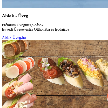
Ablak - Üveg
Prémium Üvegmegoldások
Egyedi Üveggyártás Otthonába és Irodájába
Ablak-Üveg.hu