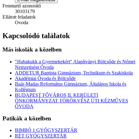
Fenntartó azonosító
30103179
Ellátott feladatok
Ovoda
Kapcsolódó találatok
Más iskolák a közelben
"Habakukk a Gyermekekért" Alapítványi Bölcsőde és Német
Nemzetiségi Óvoda
ADDETUR Baptista Gimnázium, Technikum és Szakiskola
Akadémiai Óvoda és Bölcsőde
Baár-Madas Református Gimnázium, Általános Iskola és
Kollégium
BUDAPEST FŐVÁROS II. KERÜLETI
ÖNKORMÁNYZAT TÖRÖKVÉSZ ÚTI KÉZMŰVES
ÓVODA
Patikák a közelben
BIMBÓ 1 GYÓGYSZERTÁR
RÉT GYÓGYSZERTÁR