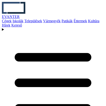
EVANTER
Cégek
Iskolák
Települések
Vármegyék
Patikák
Éttermek
Kultúra
Hírek
Kereső