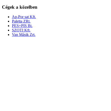
Cégek a közelben
Ap-Por sat Kft.
Paletta ZRt.
PES+PIS Bt.
SZOTI Kft.
Van Másik Zrt.