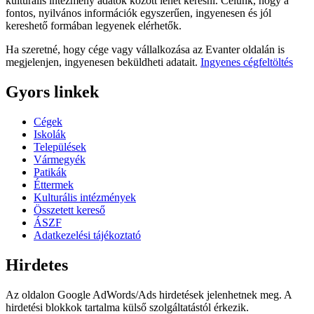
kulturális intézmény adatok között lehet keresni. Célunk, hogy a
fontos, nyilvános információk egyszerűen, ingyenesen és jól
kereshető formában legyenek elérhetők.
Ha szeretné, hogy cége vagy vállalkozása az Evanter oldalán is
megjelenjen, ingyenesen beküldheti adatait.
Ingyenes cégfeltöltés
Gyors linkek
Cégek
Iskolák
Települések
Vármegyék
Patikák
Éttermek
Kulturális intézmények
Összetett kereső
ÁSZF
Adatkezelési tájékoztató
Hirdetes
Az oldalon Google AdWords/Ads hirdetések jelenhetnek meg. A
hirdetési blokkok tartalma külső szolgáltatástól érkezik.