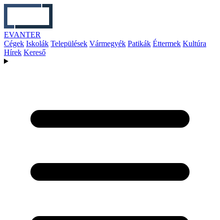
EVANTER
Cégek
Iskolák
Települések
Vármegyék
Patikák
Éttermek
Kultúra
Hírek
Kereső