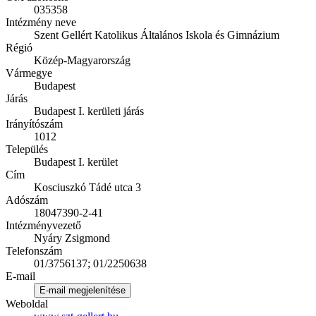
035358
Intézmény neve
Szent Gellért Katolikus Általános Iskola és Gimnázium
Régió
Közép-Magyarország
Vármegye
Budapest
Járás
Budapest I. kerületi járás
Irányítószám
1012
Település
Budapest I. kerület
Cím
Kosciuszkó Tádé utca 3
Adószám
18047390-2-41
Intézményvezető
Nyáry Zsigmond
Telefonszám
01/3756137; 01/2250638
E-mail
E-mail megjelenítése
Weboldal