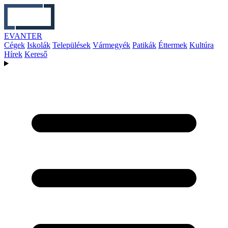
EVANTER
Cégek
Iskolák
Települések
Vármegyék
Patikák
Éttermek
Kultúra
Hírek
Kereső