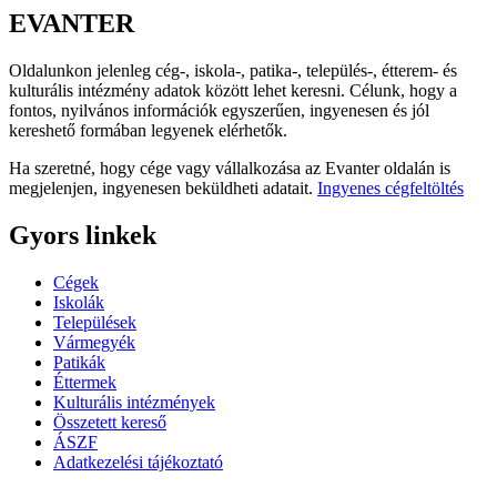
EVANTER
Oldalunkon jelenleg cég-, iskola-, patika-, település-, étterem- és
kulturális intézmény adatok között lehet keresni. Célunk, hogy a
fontos, nyilvános információk egyszerűen, ingyenesen és jól
kereshető formában legyenek elérhetők.
Ha szeretné, hogy cége vagy vállalkozása az Evanter oldalán is
megjelenjen, ingyenesen beküldheti adatait.
Ingyenes cégfeltöltés
Gyors linkek
Cégek
Iskolák
Települések
Vármegyék
Patikák
Éttermek
Kulturális intézmények
Összetett kereső
ÁSZF
Adatkezelési tájékoztató