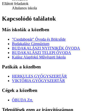
Ellátott feladatok
Altalanos iskola
Kapcsolódó találatok
Más iskolák a közelben
"Csodabogár" Óvoda és Bölcsőde
Budakalász Gimnázium
BUDAKALÁSZI NYITNIKÉK ÓVODA
BUDAKALÁSZI TELEPI ÓVODA
Kalász Alapfokú Művészeti Iskola
Patikák a közelben
HERKULES GYÓGYSZERTÁR
VIKTÓRIA GYÓGYSZERTÁR
Cégek a közelben
ÓBUDA Zrt.
Települések ezen az irányítószámon