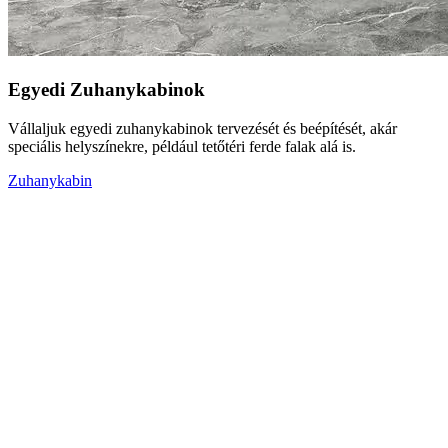
Egyedi Zuhanykabinok
Vállaljuk egyedi zuhanykabinok tervezését és beépítését, akár
speciális helyszínekre, például tetőtéri ferde falak alá is.
Zuhanykabin