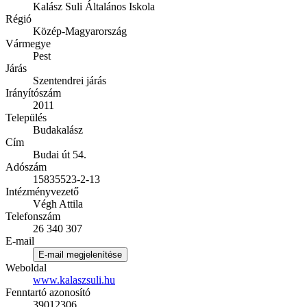
Kalász Suli Általános Iskola
Régió
Közép-Magyarország
Vármegye
Pest
Járás
Szentendrei járás
Irányítószám
2011
Település
Budakalász
Cím
Budai út 54.
Adószám
15835523-2-13
Intézményvezető
Végh Attila
Telefonszám
26 340 307
E-mail
E-mail megjelenítése
Weboldal
www.kalaszsuli.hu
Fenntartó azonosító
39012306