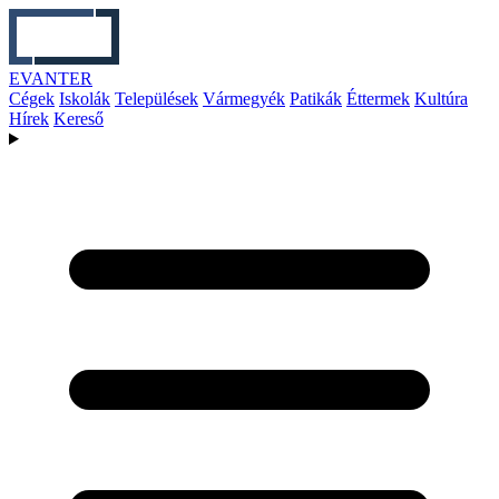
EVANTER
Cégek
Iskolák
Települések
Vármegyék
Patikák
Éttermek
Kultúra
Hírek
Kereső