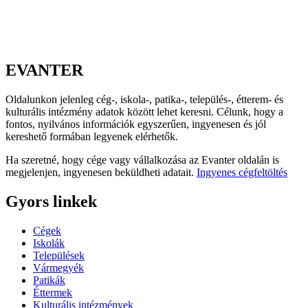
EVANTER
Oldalunkon jelenleg cég-, iskola-, patika-, település-, étterem- és
kulturális intézmény adatok között lehet keresni. Célunk, hogy a
fontos, nyilvános információk egyszerűen, ingyenesen és jól
kereshető formában legyenek elérhetők.
Ha szeretné, hogy cége vagy vállalkozása az Evanter oldalán is
megjelenjen, ingyenesen beküldheti adatait.
Ingyenes cégfeltöltés
Gyors linkek
Cégek
Iskolák
Települések
Vármegyék
Patikák
Éttermek
Kulturális intézmények