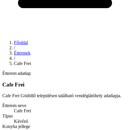
Főoldal
/
Éttermek
/
Cafe Frei
Étterem adatlap
Cafe Frei
Cafe Frei Gödöllő településen található vendéglátóhely adatlapja.
Étterem neve
Cafe Frei
Típus
Kávézó
Konyha jellege