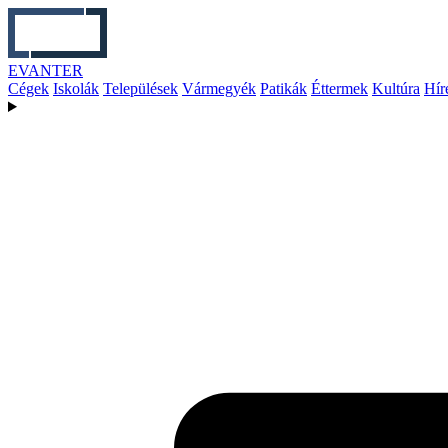
EVANTER
Cégek
Iskolák
Települések
Vármegyék
Patikák
Éttermek
Kultúra
Hír