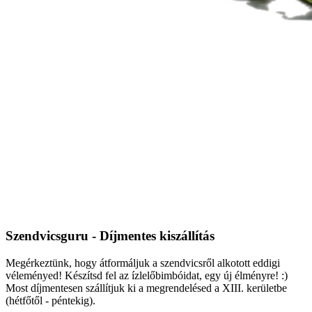
Szendvicsguru - Díjmentes kiszállítás
Megérkeztünk, hogy átformáljuk a szendvicsről alkotott eddigi
véleményed! Készítsd fel az ízlelőbimbóidat, egy új élményre! :)
Most díjmentesen szállítjuk ki a megrendelésed a XIII. kerületbe
(hétfőtől - péntekig).