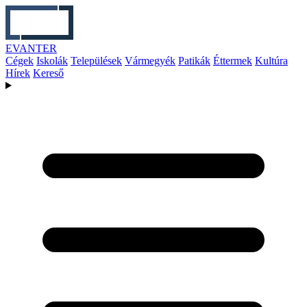
EVANTER
Cégek
Iskolák
Települések
Vármegyék
Patikák
Éttermek
Kultúra
Hírek
Kereső