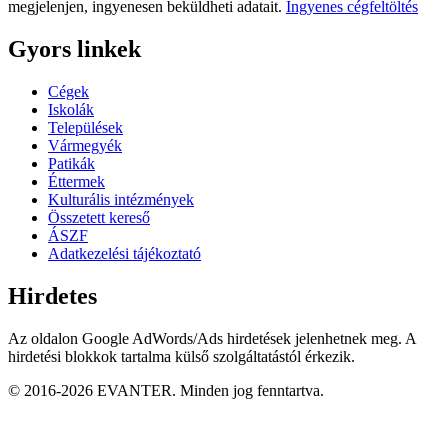
megjelenjen, ingyenesen beküldheti adatait.
Ingyenes cégfeltöltés
Gyors linkek
Cégek
Iskolák
Települések
Vármegyék
Patikák
Éttermek
Kulturális intézmények
Összetett kereső
ÁSZF
Adatkezelési tájékoztató
Hirdetes
Az oldalon Google AdWords/Ads hirdetések jelenhetnek meg. A
hirdetési blokkok tartalma külső szolgáltatástól érkezik.
© 2016-2026 EVANTER. Minden jog fenntartva.