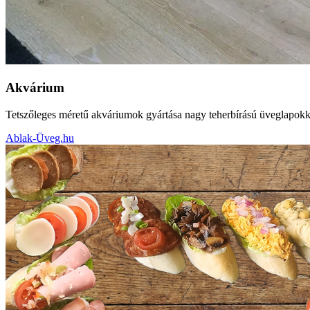
Akvárium
Tetszőleges méretű akváriumok gyártása nagy teherbírású üveglapokkal
Ablak-Üveg.hu