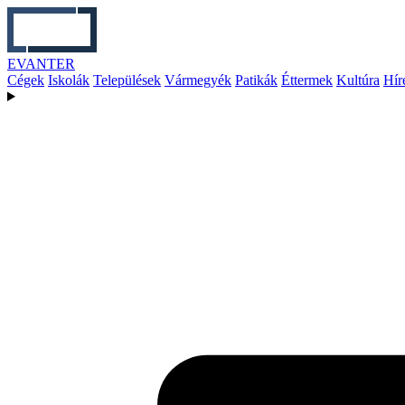
EVANTER
Cégek
Iskolák
Települések
Vármegyék
Patikák
Éttermek
Kultúra
Hír