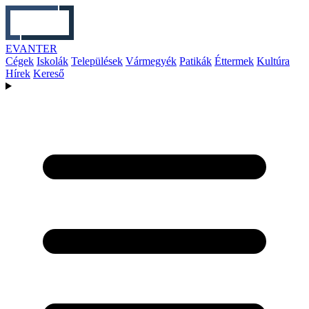
EVANTER
Cégek
Iskolák
Települések
Vármegyék
Patikák
Éttermek
Kultúra
Hírek
Kereső