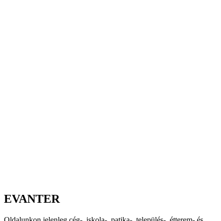
EVANTER
Oldalunkon jelenleg cég-, iskola-, patika-, település-, étterem- és