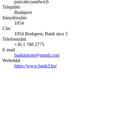
pancake;sandwich
Település
Budapest
Irányítószám
1054
Cím
1054 Budapest, Bank utca 3
Telefonszám
+36 1 788 2775
E-mail
bankharom@gmail.com
Weboldal
https://www.bank3.hu/