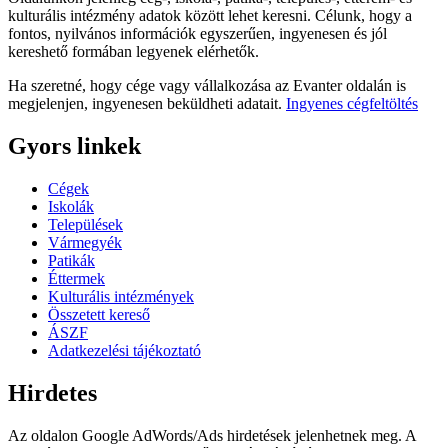
kulturális intézmény adatok között lehet keresni. Célunk, hogy a
fontos, nyilvános információk egyszerűen, ingyenesen és jól
kereshető formában legyenek elérhetők.
Ha szeretné, hogy cége vagy vállalkozása az Evanter oldalán is
megjelenjen, ingyenesen beküldheti adatait.
Ingyenes cégfeltöltés
Gyors linkek
Cégek
Iskolák
Települések
Vármegyék
Patikák
Éttermek
Kulturális intézmények
Összetett kereső
ÁSZF
Adatkezelési tájékoztató
Hirdetes
Az oldalon Google AdWords/Ads hirdetések jelenhetnek meg. A