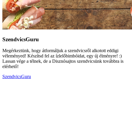
SzendvicsGuru
Megérkeztünk, hogy átformáljuk a szendvicsről alkotott eddigi
véleményed! Készítsd fel az ízlelőbimbóidat, egy új élményre! :)
Lassan vége a télnek, de a Disznósajtos szendvicsünk továbbra is
elérhető!
SzendvicsGuru