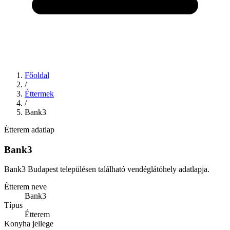
Főoldal
/
Éttermek
/
Bank3
Étterem adatlap
Bank3
Bank3 Budapest településen található vendéglátóhely adatlapja.
Étterem neve
Bank3
Típus
Étterem
Konyha jellege