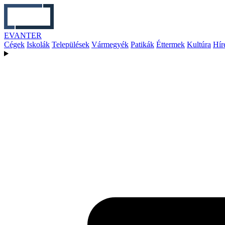
EVANTER
Cégek
Iskolák
Települések
Vármegyék
Patikák
Éttermek
Kultúra
Hír