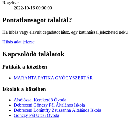
Rogzitve
2022-10-16 00:00:00
Pontatlanságot találtál?
Ha hibás vagy elavult cégadatot látsz, egy kattintással jelezheted nekü
Hibás adat jelzése
Kapcsolódó találatok
Patikák a közelben
MARANTA PATIKA GYÓGYSZERTÁR
Iskolák a közelben
Alsójózsai Kerekerdő Óvoda
Debreceni Gönczy Pál Általános Iskola
Debreceni Lorántffy Zsuzsanna Általános Iskola
Gönczy Pál Utcai Óvoda