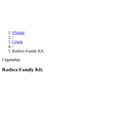
Főoldal
/
Cégek
/
Radócz-Family Kft.
Cégadatlap
Radócz-Family Kft.