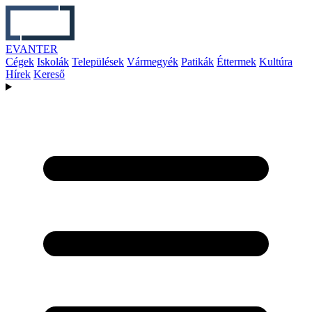
EVANTER
Cégek
Iskolák
Települések
Vármegyék
Patikák
Éttermek
Kultúra
Hírek
Kereső