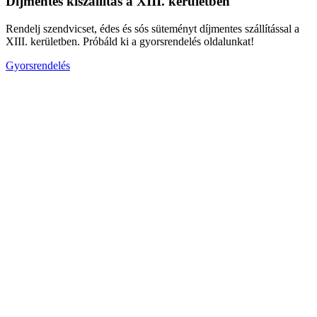
Díjmentes kiszállítás a XIII. kerületben
Rendelj szendvicset, édes és sós süteményt díjmentes szállítással a
XIII. kerületben. Próbáld ki a gyorsrendelés oldalunkat!
Gyorsrendelés