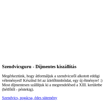
Szendvicsguru - Díjmentes kiszállítás
Megérkeztünk, hogy átformáljuk a szendvicsről alkotott eddigi
véleményed! Készítsd fel az ízlelőbimbóidat, egy új élményre! :)
Most díjmentesen szállítjuk ki a megrendelésed a XIII. kerületbe
(hétfőtől - péntekig).
Szendvics, pogácsa, édes sütemény