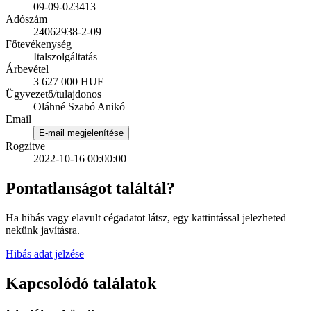
09-09-023413
Adószám
24062938-2-09
Főtevékenység
Italszolgáltatás
Árbevétel
3 627 000 HUF
Ügyvezető/tulajdonos
Oláhné Szabó Anikó
Email
E-mail megjelenítése
Rogzitve
2022-10-16 00:00:00
Pontatlanságot találtál?
Ha hibás vagy elavult cégadatot látsz, egy kattintással jelezheted
nekünk javításra.
Hibás adat jelzése
Kapcsolódó találatok