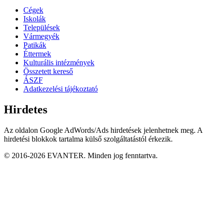
Cégek
Iskolák
Települések
Vármegyék
Patikák
Éttermek
Kulturális intézmények
Összetett kereső
ÁSZF
Adatkezelési tájékoztató
Hirdetes
Az oldalon Google AdWords/Ads hirdetések jelenhetnek meg. A
hirdetési blokkok tartalma külső szolgáltatástól érkezik.
© 2016-2026 EVANTER. Minden jog fenntartva.