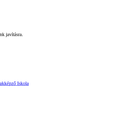
nk javításra.
akképző Iskola