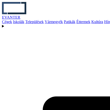
EVANTER
Cégek
Iskolák
Települések
Vármegyék
Patikák
Éttermek
Kultúra
Hír