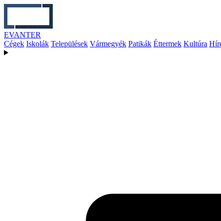
EVANTER
Cégek
Iskolák
Települések
Vármegyék
Patikák
Éttermek
Kultúra
Hír