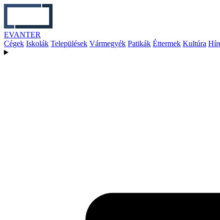
EVANTER
Cégek
Iskolák
Települések
Vármegyék
Patikák
Éttermek
Kultúra
Hír