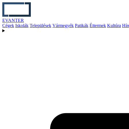
EVANTER
Cégek
Iskolák
Települések
Vármegyék
Patikák
Éttermek
Kultúra
Hír