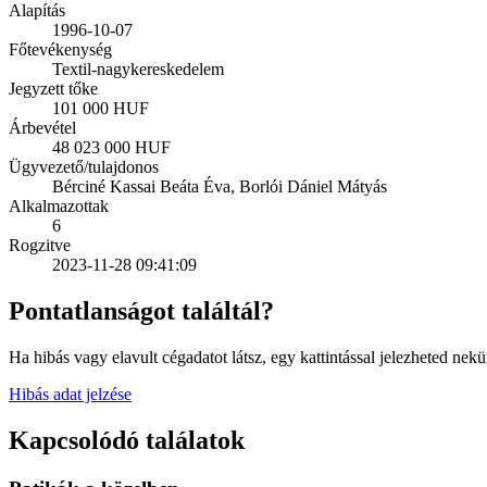
Alapítás
1996-10-07
Főtevékenység
Textil-nagykereskedelem
Jegyzett tőke
101 000 HUF
Árbevétel
48 023 000 HUF
Ügyvezető/tulajdonos
Bérciné Kassai Beáta Éva, Borlói Dániel Mátyás
Alkalmazottak
6
Rogzitve
2023-11-28 09:41:09
Pontatlanságot találtál?
Ha hibás vagy elavult cégadatot látsz, egy kattintással jelezheted nekü
Hibás adat jelzése
Kapcsolódó találatok