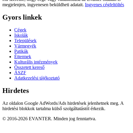
megjelenjen, ingyenesen beküldheti adatait.
Ingyenes cégfeltöltés
Gyors linkek
Cégek
Iskolák
Települések
Vármegyék
Patikák
Éttermek
Kulturális intézmények
Összetett kereső
ÁSZF
Adatkezelési tájékoztató
Hirdetes
Az oldalon Google AdWords/Ads hirdetések jelenhetnek meg. A
hirdetési blokkok tartalma külső szolgáltatástól érkezik.
© 2016-2026 EVANTER. Minden jog fenntartva.