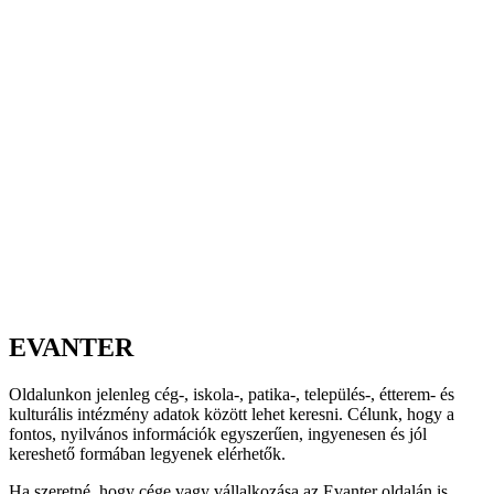
EVANTER
Oldalunkon jelenleg cég-, iskola-, patika-, település-, étterem- és
kulturális intézmény adatok között lehet keresni. Célunk, hogy a
fontos, nyilvános információk egyszerűen, ingyenesen és jól
kereshető formában legyenek elérhetők.
Ha szeretné, hogy cége vagy vállalkozása az Evanter oldalán is