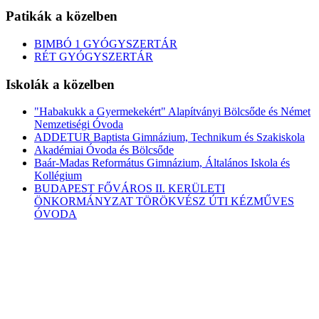
Patikák a közelben
BIMBÓ 1 GYÓGYSZERTÁR
RÉT GYÓGYSZERTÁR
Iskolák a közelben
"Habakukk a Gyermekekért" Alapítványi Bölcsőde és Német
Nemzetiségi Óvoda
ADDETUR Baptista Gimnázium, Technikum és Szakiskola
Akadémiai Óvoda és Bölcsőde
Baár-Madas Református Gimnázium, Általános Iskola és
Kollégium
BUDAPEST FŐVÁROS II. KERÜLETI
ÖNKORMÁNYZAT TÖRÖKVÉSZ ÚTI KÉZMŰVES
ÓVODA