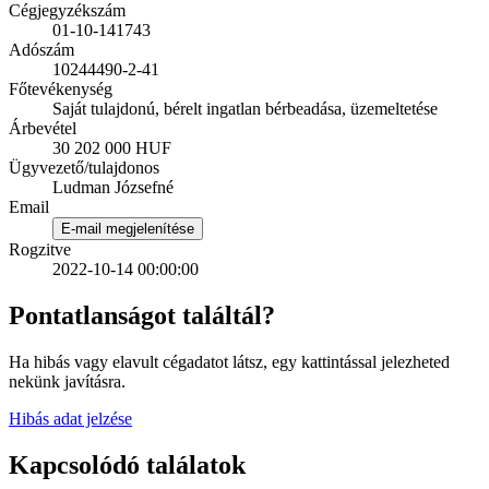
Cégjegyzékszám
01-10-141743
Adószám
10244490-2-41
Főtevékenység
Saját tulajdonú, bérelt ingatlan bérbeadása, üzemeltetése
Árbevétel
30 202 000 HUF
Ügyvezető/tulajdonos
Ludman Józsefné
Email
E-mail megjelenítése
Rogzitve
2022-10-14 00:00:00
Pontatlanságot találtál?
Ha hibás vagy elavult cégadatot látsz, egy kattintással jelezheted
nekünk javításra.
Hibás adat jelzése
Kapcsolódó találatok