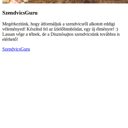
SzendvicsGuru
Megérkeztünk, hogy átformáljuk a szendvicsről alkotott eddigi
véleményed! Készítsd fel az ízlelőbimbóidat, egy új élményre! :)
Lassan vége a télnek, de a Disznósajtos szendvicsünk továbbra is
elérhető!
SzendvicsGuru