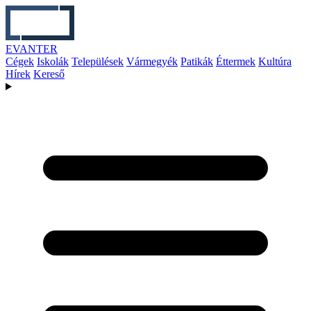
EVANTER
Cégek
Iskolák
Települések
Vármegyék
Patikák
Éttermek
Kultúra
Hírek
Kereső