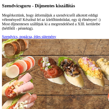
Szendvicsguru - Díjmentes kiszállítás
Megérkeztünk, hogy átformáljuk a szendvicsről alkotott eddigi
véleményed! Készítsd fel az ízlelőbimbóidat, egy új élményre! :)
Most díjmentesen szállítjuk ki a megrendelésed a XIII. kerületbe
(hétfőtől - péntekig).
Szendvics, pogácsa, édes sütemény